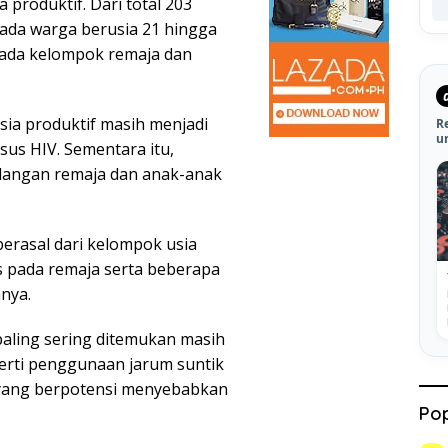
a produktif. Dari total 203
ada warga berusia 21 hingga
 pada kelompok remaja dan
ia produktif masih menjadi
R
u
us HIV. Sementara itu,
alangan remaja dan anak-anak
berasal dari kelompok usia
sus pada remaja serta beberapa
anya.
aling sering ditemukan masih
perti penggunaan jarum suntik
al yang berpotensi menyebabkan
Pop