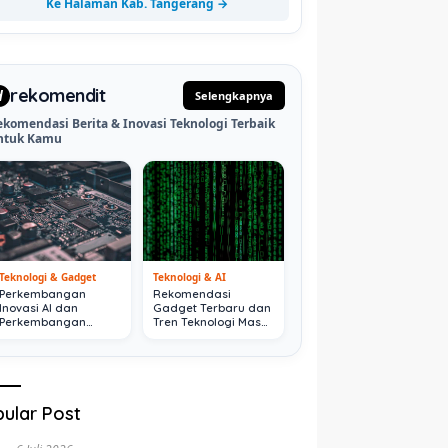
Ke Halaman Kab. Tangerang →
rekomendit
d
Selengkapnya
ekomendasi Berita & Inovasi Teknologi Terbaik
ntuk Kamu
Teknologi & Gadget
Teknologi & AI
Perkembangan
Rekomendasi
Inovasi AI dan
Gadget Terbaru dan
Perkembangan
Tren Teknologi Masa
Digital Terkini
Depan
ular Post