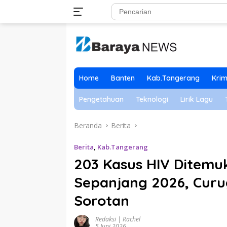
Langsung
ke
konten
Home
Banten
Kab.Tangerang
Krim
Pengetahuan
Teknologi
Lirik Lagu
Beranda
Berita
Berita
,
Kab.Tangerang
203 Kasus HIV Ditemu
Sepanjang 2026, Curu
Sorotan
Redaksi | Rachel
5 Juni 2026