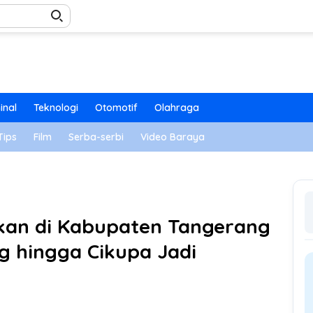
inal
Teknologi
Otomotif
Olahraga
Tips
Film
Serba-serbi
Video Baraya
kan di Kabupaten Tangerang
g hingga Cikupa Jadi