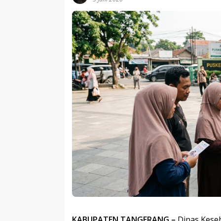
KABUPATEN TANGERANG
–
Dinas Kese