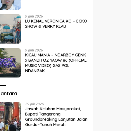
9 Juni 2026
LU KENAL VERONICA KO – ECKO
SHOW & VERRY KLAU
9 Juni 2026
KICAU MANIA – NDARBOY GENK
x BANDITOZ YAOW 86 (OFFICIAL
MUSIC VIDEO) GAS POL
NDANGAK
santara
29 Juli 2026
Jawab Keluhan Masyarakat,
Bupati Tangerang
Groundbreaking Lanjutan Jalan
Gardu–Tanah Merah