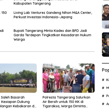
Kabupaten Tangerang
k 150
Living Lab Ventures Gandeng Nihon M&A Center,
Perkuat Investasi Indonesia–Jepang
adi
Bupati Tangerang Minta Kades dan BPD Jadi
Garda Terdepan Tingkatkan Kesadaran Hukum
Warga
Pop
K
M
P
 Saleh Basarah
Polresta Tangerang Salurkan
 Kesiapan Dukung
Air Bersih untuk 150 KK di
A
langan Kebakaran di
Tigaraksa, Warga Diminta