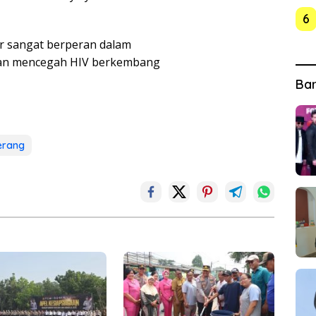
6
ur sangat berperan dalam
 dan mencegah HIV berkembang
Ba
erang