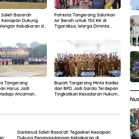
 Saleh Basarah
Polresta Tangerang Salurkan
 Kesiapan Dukung
Air Bersih untuk 150 KK di
langan Kebakaran di
Tigaraksa, Warga Diminta
en Tangerang
Hubungi Call Center 110
ta Tangerang:
Bupati Tangerang Minta Kades
an Harus Jadi
dan BPD Jadi Garda Terdepan
s Hadapi Ancaman
Tingkatkan Kesadaran Hukum
Nu
an Saat Kemarau
Warga
Danlanud Saleh Basarah Tegaskan Kesiapan
an
Dukung Penanggulangan Kebakaran di