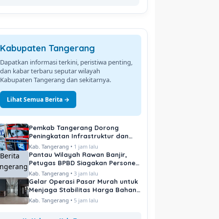
Kabupaten Tangerang
Dapatkan informasi terkini, peristiwa penting,
dan kabar terbaru seputar wilayah
Kabupaten Tangerang dan sekitarnya.
Lihat Semua Berita →
Pemkab Tangerang Dorong
Peningkatan Infrastruktur dan
Pelayanan Publik
Kab. Tangerang •
1 jam lalu
Pantau Wilayah Rawan Banjir,
Petugas BPBD Siagakan Personel
di Titik Kritis
Kab. Tangerang •
3 jam lalu
Gelar Operasi Pasar Murah untuk
Menjaga Stabilitas Harga Bahan
Pokok
Kab. Tangerang •
5 jam lalu