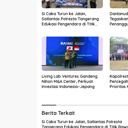
Si Caka Turun ke Jalan,
Danlanud
Satlantas Polresta Tangerang
Tegaskan
Edukasi Pengendara di Titik
Penanggu
Rawan Kecelakaan
Kabupat
Living Lab Ventures Gandeng
Kapolres
Nihon M&A Center, Perkuat
Pencegah
Investasi Indonesia–Jepang
Priorita
Kebakar
Berita Terkait
Si Caka Turun ke Jalan, Satlantas Polresta
Tangerang Edukasi Pengendara di Titik Raw