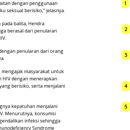
1
rkaitan dengan penggunaan
u seksual berisiko,” jelasnya.
pada balita, Hendra
2
ga berasal dari penularan
IV.
dengan penularan dari orang
3
a.
 mengajak masyarakat untuk
an HIV dengan menerapkan
4
yang berisiko, serta menjalani
ngnya kepatuhan menjalani
5
IV. Menurutnya, konsumsi
endalikan infeksi sehingga
munodeficiency Syndrome