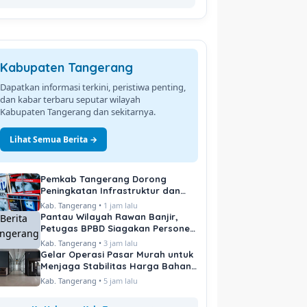
Kabupaten Tangerang
Dapatkan informasi terkini, peristiwa penting,
dan kabar terbaru seputar wilayah
Kabupaten Tangerang dan sekitarnya.
Lihat Semua Berita →
Pemkab Tangerang Dorong
Peningkatan Infrastruktur dan
Pelayanan Publik
Kab. Tangerang •
1 jam lalu
Pantau Wilayah Rawan Banjir,
Petugas BPBD Siagakan Personel
di Titik Kritis
Kab. Tangerang •
3 jam lalu
Gelar Operasi Pasar Murah untuk
Menjaga Stabilitas Harga Bahan
Pokok
Kab. Tangerang •
5 jam lalu