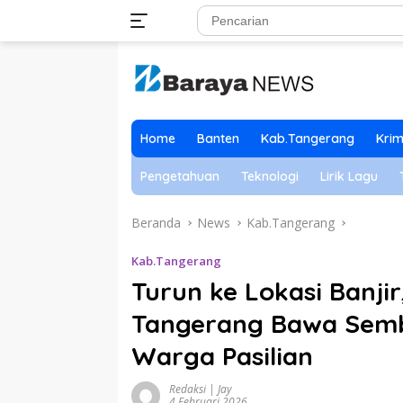
Langsung
ke
konten
Home
Banten
Kab.Tangerang
Krim
Pengetahuan
Teknologi
Lirik Lagu
Beranda
News
Kab.Tangerang
Kab.Tangerang
Turun ke Lokasi Banji
Tangerang Bawa Sem
Warga Pasilian
Redaksi | Jay
4 Februari 2026