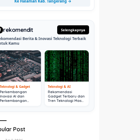
Ke Halaman Kab. Tangerang →
rekomendit
d
Selengkapnya
ekomendasi Berita & Inovasi Teknologi Terbaik
ntuk Kamu
Teknologi & Gadget
Teknologi & AI
Perkembangan
Rekomendasi
Inovasi AI dan
Gadget Terbaru dan
Perkembangan
Tren Teknologi Masa
Digital Terkini
Depan
ular Post