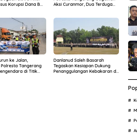
sus Korupsi Dana BOP
Aksi Curanmor, Dua Terduga
Pelaku Diamankan
urun ke Jalan,
Danlanud Saleh Basarah
s Polresta Tangerang
Tegaskan Kesiapan Dukung
engendara di Titik
Penanggulangan Kebakaran di
ecelakaan
Kabupaten Tangerang
Pop
K
M
P
A