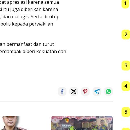
pat apresiasi karena semua
1
si itu juga diberikan karena
 dan dialogis. Serta ditutup
bolis kepada perwakilan
2
an bermanfaat dan turut
erdampak diberi kekuatan dan
3
4
5