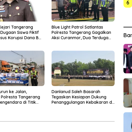
6
Kejari Tangerang
Blue Light Patrol Satlantas
Dugaan Siswa Fiktif
Polresta Tangerang Gagalkan
Ba
sus Korupsi Dana BOP
Aksi Curanmor, Dua Terduga
Pelaku Diamankan
urun ke Jalan,
Danlanud Saleh Basarah
s Polresta Tangerang
Tegaskan Kesiapan Dukung
engendara di Titik
Penanggulangan Kebakaran di
ecelakaan
Kabupaten Tangerang