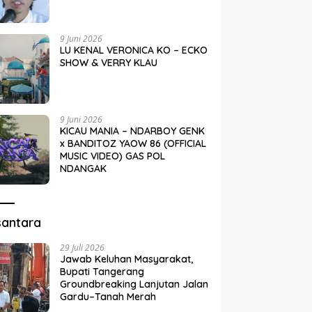
9 Juni 2026
LU KENAL VERONICA KO – ECKO
SHOW & VERRY KLAU
9 Juni 2026
KICAU MANIA – NDARBOY GENK
x BANDITOZ YAOW 86 (OFFICIAL
MUSIC VIDEO) GAS POL
NDANGAK
santara
29 Juli 2026
Jawab Keluhan Masyarakat,
Bupati Tangerang
Groundbreaking Lanjutan Jalan
Gardu–Tanah Merah