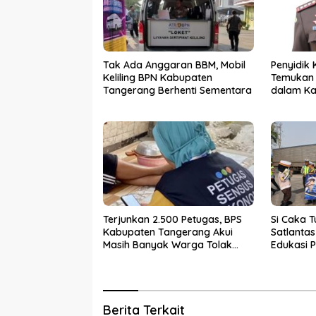
Tak Ada Anggaran BBM, Mobil
Penyidik 
Keliling BPN Kabupaten
Temukan 
Tangerang Berhenti Sementara
dalam Ka
PKBM
Terjunkan 2.500 Petugas, BPS
Si Caka T
Kabupaten Tangerang Akui
Satlanta
Masih Banyak Warga Tolak
Edukasi P
Sensus Ekonomi
Rawan K
Berita Terkait