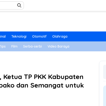
inal
Teknologi
Otomotif
Olahraga
Tips
Film
Serba-serbi
Video Baraya
r, Ketua TP PKK Kabupaten
bako dan Semangat untuk