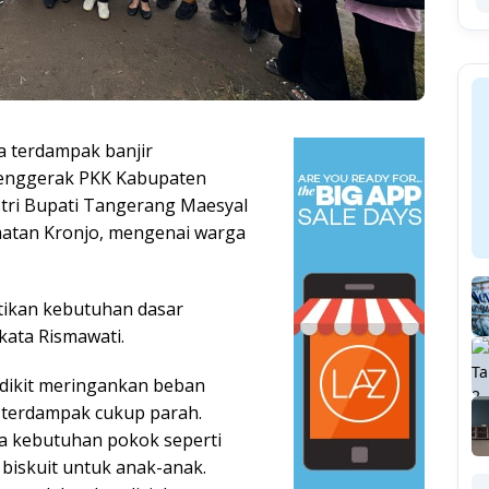
 terdampak banjir
Penggerak PKK Kabupaten
stri Bupati Tangerang Maesyal
camatan Kronjo, mengenai warga
stikan kebutuhan dasar
kata Rismawati.
edikit meringankan beban
g terdampak cukup parah.
a kebutuhan pokok seperti
ta biskuit untuk anak-anak.