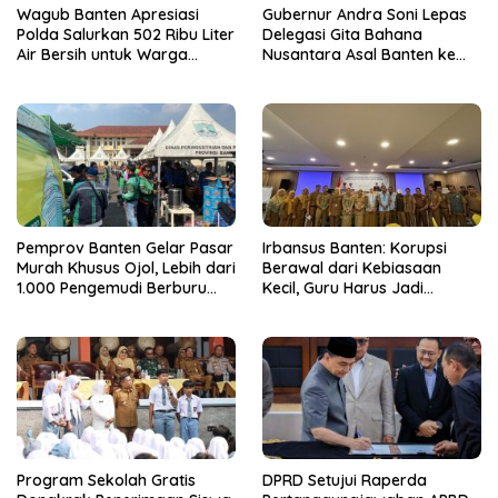
Wagub Banten Apresiasi
Gubernur Andra Soni Lepas
Polda Salurkan 502 Ribu Liter
Delegasi Gita Bahana
Air Bersih untuk Warga
Nusantara Asal Banten ke
Terdampak Kekeringan
Tingkat Nasional
Pemprov Banten Gelar Pasar
Irbansus Banten: Korupsi
Murah Khusus Ojol, Lebih dari
Berawal dari Kebiasaan
1.000 Pengemudi Berburu
Kecil, Guru Harus Jadi
Sembako Murah
Teladan Integritas
Program Sekolah Gratis
DPRD Setujui Raperda