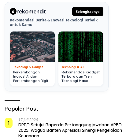
rekomendit
d
Selengkapnya
Rekomendasi Berita & Inovasi Teknologi Terbaik
untuk Kamu
Teknologi & Gadget
Teknologi & AI
Perkembangan
Rekomendasi Gadget
Inovasi AI dan
Terbaru dan Tren
Perkembangan Digital
Teknologi Masa
Terkini
Depan
Popular Post
17 Juli 2026
1
DPRD Setujui Raperda Pertanggungjawaban APBD
2025, Wagub Banten Apresiasi Sinergi Pengelolaan
Keuangan