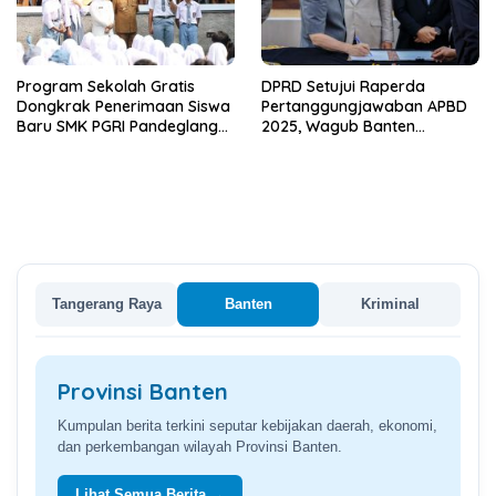
Program Sekolah Gratis
DPRD Setujui Raperda
Dongkrak Penerimaan Siswa
Pertanggungjawaban APBD
Baru SMK PGRI Pandeglang
2025, Wagub Banten
hingga Tiga Kali Lipat
Apresiasi Sinergi Pengelolaan
Keuangan
Tangerang Raya
Banten
Kriminal
Provinsi Banten
Kumpulan berita terkini seputar kebijakan daerah, ekonomi,
dan perkembangan wilayah Provinsi Banten.
Lihat Semua Berita →