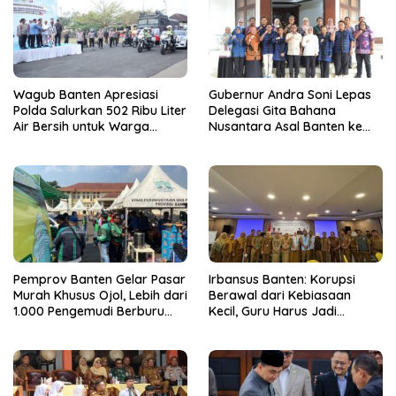
Wagub Banten Apresiasi
Gubernur Andra Soni Lepas
Polda Salurkan 502 Ribu Liter
Delegasi Gita Bahana
Air Bersih untuk Warga
Nusantara Asal Banten ke
Terdampak Kekeringan
Tingkat Nasional
Pemprov Banten Gelar Pasar
Irbansus Banten: Korupsi
Murah Khusus Ojol, Lebih dari
Berawal dari Kebiasaan
1.000 Pengemudi Berburu
Kecil, Guru Harus Jadi
Sembako Murah
Teladan Integritas