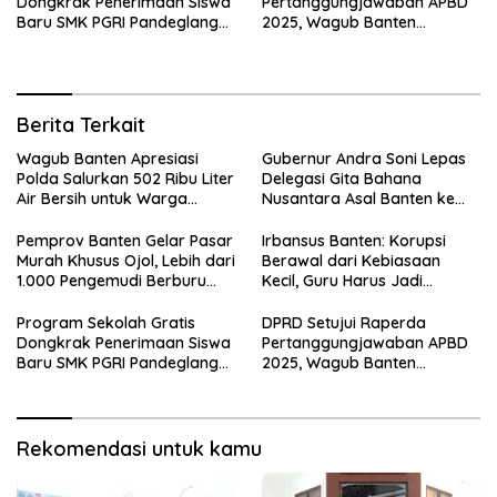
Dongkrak Penerimaan Siswa
Pertanggungjawaban APBD
Baru SMK PGRI Pandeglang
2025, Wagub Banten
hingga Tiga Kali Lipat
Apresiasi Sinergi Pengelolaan
Keuangan
Berita Terkait
Wagub Banten Apresiasi
Gubernur Andra Soni Lepas
Polda Salurkan 502 Ribu Liter
Delegasi Gita Bahana
Air Bersih untuk Warga
Nusantara Asal Banten ke
Terdampak Kekeringan
Tingkat Nasional
Pemprov Banten Gelar Pasar
Irbansus Banten: Korupsi
Murah Khusus Ojol, Lebih dari
Berawal dari Kebiasaan
1.000 Pengemudi Berburu
Kecil, Guru Harus Jadi
Sembako Murah
Teladan Integritas
Program Sekolah Gratis
DPRD Setujui Raperda
Dongkrak Penerimaan Siswa
Pertanggungjawaban APBD
Baru SMK PGRI Pandeglang
2025, Wagub Banten
hingga Tiga Kali Lipat
Apresiasi Sinergi Pengelolaan
Keuangan
Rekomendasi untuk kamu