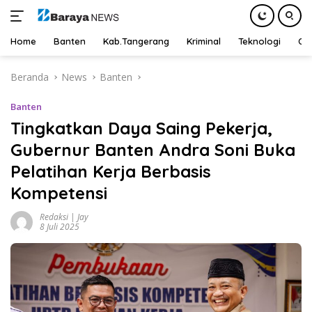
Home
Banten
Kab.Tangerang
Kriminal
Teknologi
Ot
Langsung
Beranda
News
Banten
ke
konten
Banten
Tingkatkan Daya Saing Pekerja,
Gubernur Banten Andra Soni Buka
Pelatihan Kerja Berbasis
Kompetensi
Redaksi | Jay
8 Juli 2025