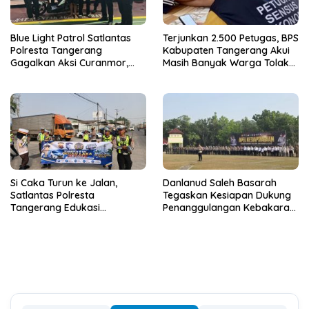
Blue Light Patrol Satlantas
Terjunkan 2.500 Petugas, BPS
Polresta Tangerang
Kabupaten Tangerang Akui
Gagalkan Aksi Curanmor,
Masih Banyak Warga Tolak
Dua Terduga Pelaku
Sensus Ekonomi
Diamankan
Si Caka Turun ke Jalan,
Danlanud Saleh Basarah
Satlantas Polresta
Tegaskan Kesiapan Dukung
Tangerang Edukasi
Penanggulangan Kebakaran
Pengendara di Titik Rawan
di Kabupaten Tangerang
Kecelakaan