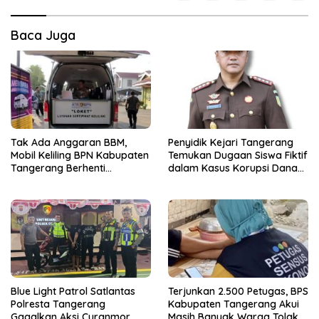
Baca Juga
Tak Ada Anggaran BBM,
Penyidik Kejari Tangerang
Mobil Keliling BPN Kabupaten
Temukan Dugaan Siswa Fiktif
Tangerang Berhenti
dalam Kasus Korupsi Dana
Sementara
BOP PKBM
Blue Light Patrol Satlantas
Terjunkan 2.500 Petugas, BPS
Polresta Tangerang
Kabupaten Tangerang Akui
Gagalkan Aksi Curanmor,
Masih Banyak Warga Tolak