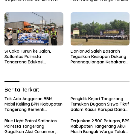
Dua Terduga Pelaku
Sensus Ekonomi
Diamankan
Si Caka Turun ke Jalan,
Danlanud Saleh Basarah
Satlantas Polresta
Tegaskan Kesiapan Dukung
Tangerang Edukasi
Penanggulangan Kebakaran
Pengendara di Titik Rawan
di Kabupaten Tangerang
Kecelakaan
Berita Terkait
Tak Ada Anggaran BBM,
Penyidik Kejari Tangerang
Mobil Keliling BPN Kabupaten
Temukan Dugaan Siswa Fiktif
Tangerang Berhenti
dalam Kasus Korupsi Dana
Sementara
BOP PKBM
Blue Light Patrol Satlantas
Terjunkan 2.500 Petugas, BPS
Polresta Tangerang
Kabupaten Tangerang Akui
Gagalkan Aksi Curanmor,
Masih Banyak Warga Tolak