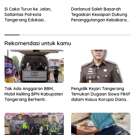
Dua Terduga Pelaku
Sensus Ekonomi
Diamankan
Si Caka Turun ke Jalan,
Danlanud Saleh Basarah
Satlantas Polresta
Tegaskan Kesiapan Dukung
Tangerang Edukasi
Penanggulangan Kebakaran
Pengendara di Titik Rawan
di Kabupaten Tangerang
Kecelakaan
Rekomendasi untuk kamu
Tak Ada Anggaran BBM,
Penyidik Kejari Tangerang
Mobil Keliling BPN Kabupaten
Temukan Dugaan Siswa Fiktif
Tangerang Berhenti
dalam Kasus Korupsi Dana
Sementara
BOP PKBM