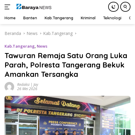
Home
Banten
Kab.Tangerang
Kriminal
Teknologi
Ot
Langsung
Beranda
News
Kab.Tangerang
ke
konten
Kab.Tangerang
,
News
Tawuran Remaja Satu Orang Luka
Parah, Polresta Tangerang Bekuk
Amankan Tersangka
Redaksi | Jay
26 Mei 2026