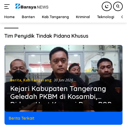
Home
Banten
Kab.Tangerang
Kriminal
Teknologi
Ot
Langsung
ke
Tim Penyidik Tindak Pidana Khusus
konten
Berita
,
Kab.Tangerang
30 Juni 2026
Kejari Kabupaten Tangerang
Geledah PKBM di Kosambi,
Diduga Usut Korupsi Dana BOP
Berita Terkait