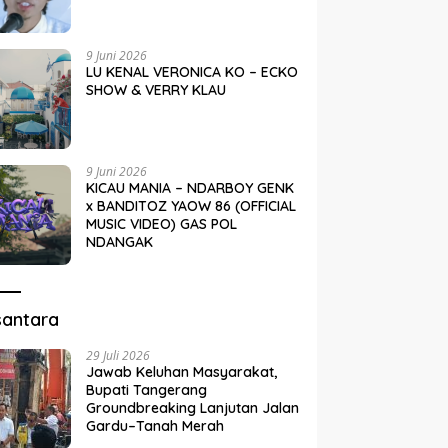
9 Juni 2026
LU KENAL VERONICA KO – ECKO
SHOW & VERRY KLAU
9 Juni 2026
KICAU MANIA – NDARBOY GENK
x BANDITOZ YAOW 86 (OFFICIAL
MUSIC VIDEO) GAS POL
NDANGAK
santara
29 Juli 2026
Jawab Keluhan Masyarakat,
Bupati Tangerang
Groundbreaking Lanjutan Jalan
Gardu–Tanah Merah