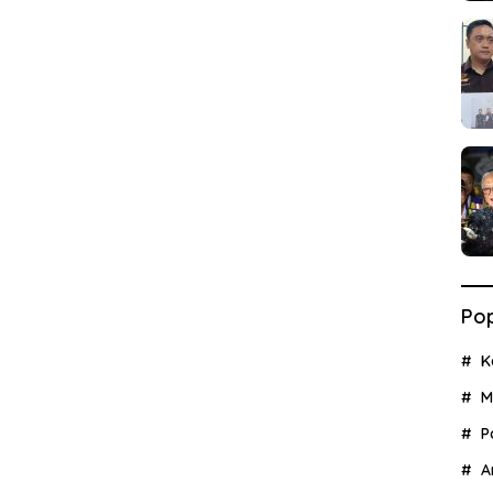
Pop
K
M
P
A