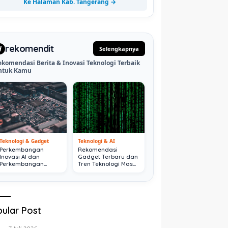
Ke Halaman Kab. Tangerang →
rekomendit
d
Selengkapnya
ekomendasi Berita & Inovasi Teknologi Terbaik
ntuk Kamu
Teknologi & Gadget
Teknologi & AI
Perkembangan
Rekomendasi
Inovasi AI dan
Gadget Terbaru dan
Perkembangan
Tren Teknologi Masa
Digital Terkini
Depan
ular Post