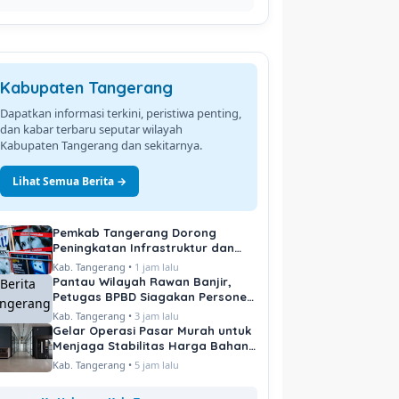
Kabupaten Tangerang
Dapatkan informasi terkini, peristiwa penting,
dan kabar terbaru seputar wilayah
Kabupaten Tangerang dan sekitarnya.
Lihat Semua Berita →
Pemkab Tangerang Dorong
Peningkatan Infrastruktur dan
Pelayanan Publik
Kab. Tangerang •
1 jam lalu
Pantau Wilayah Rawan Banjir,
Petugas BPBD Siagakan Personel
di Titik Kritis
Kab. Tangerang •
3 jam lalu
Gelar Operasi Pasar Murah untuk
Menjaga Stabilitas Harga Bahan
Pokok
Kab. Tangerang •
5 jam lalu