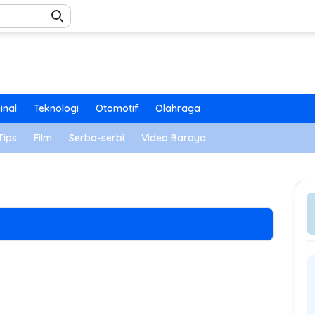
inal
Teknologi
Otomotif
Olahraga
Tips
Film
Serba-serbi
Video Baraya
ng, Berikut Tips 5 Cara