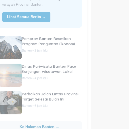
wilayah Provinsi Banten.
Lihat Semua Berita →
Pemprov Banten Resmikan
Program Penguatan Ekonomi
Daerah
Banten • 2 jam lalu
Dinas Pariwisata Banten Pacu
Kunjungan Wisatawan Lokal
Banten • 4 jam lalu
Perbaikan Jalan Lintas Provinsi
Target Selesai Bulan Ini
Banten • 6 jam lalu
Ke Halaman Banten →