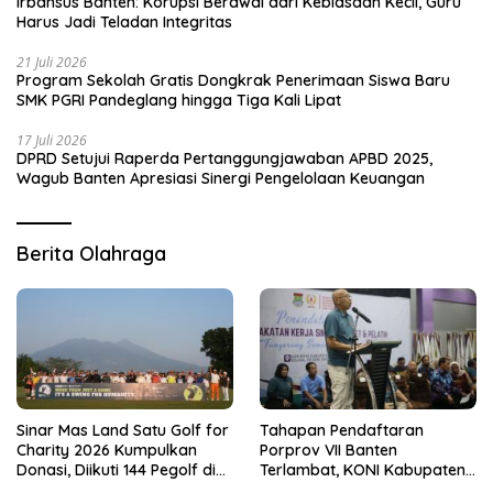
Irbansus Banten: Korupsi Berawal dari Kebiasaan Kecil, Guru
Harus Jadi Teladan Integritas
21 Juli 2026
Program Sekolah Gratis Dongkrak Penerimaan Siswa Baru
SMK PGRI Pandeglang hingga Tiga Kali Lipat
17 Juli 2026
DPRD Setujui Raperda Pertanggungjawaban APBD 2025,
Wagub Banten Apresiasi Sinergi Pengelolaan Keuangan
Berita Olahraga
Sinar Mas Land Satu Golf for
Tahapan Pendaftaran
Charity 2026 Kumpulkan
Porprov VII Banten
Donasi, Diikuti 144 Pegolf di
Terlambat, KONI Kabupaten
Bogor
Tangerang Pertanyakan