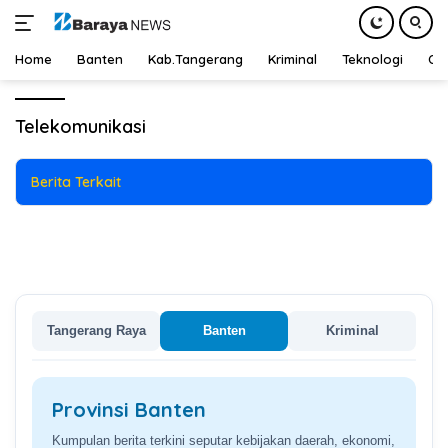
Teknologi
23 September 2024
Home
Banten
Kab.Tangerang
Kriminal
Teknologi
Ot
Apa Itu Teknologi 5G, Peluang
Langsung
dan Tantangan untuk
ke
Telekomunikasi
Konektivitas Global
konten
Berita Terkait
Tangerang Raya
Banten
Kriminal
Provinsi Banten
Kumpulan berita terkini seputar kebijakan daerah, ekonomi,