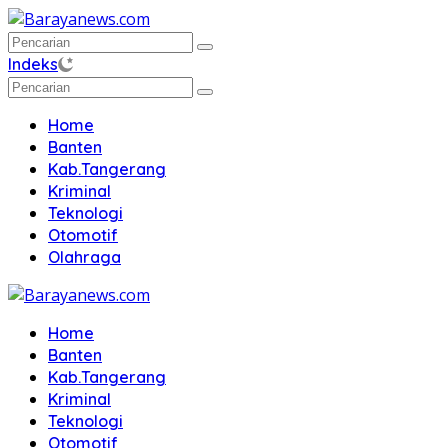
Langsung
ke
konten
Indeks
Home
Banten
Kab.Tangerang
Kriminal
Teknologi
Otomotif
Olahraga
Home
Banten
Kab.Tangerang
Kriminal
Teknologi
Otomotif