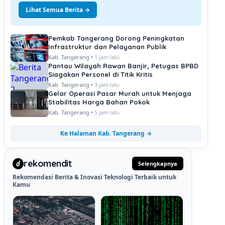
Lihat Semua Berita →
Pemkab Tangerang Dorong Peningkatan
Infrastruktur dan Pelayanan Publik
Kab. Tangerang •
1 jam lalu
Pantau Wilayah Rawan Banjir, Petugas BPBD
Siagakan Personel di Titik Kritis
Kab. Tangerang •
3 jam lalu
Gelar Operasi Pasar Murah untuk Menjaga
Stabilitas Harga Bahan Pokok
Kab. Tangerang •
5 jam lalu
Ke Halaman Kab. Tangerang →
rekomendit
d
Selengkapnya
Rekomendasi Berita & Inovasi Teknologi Terbaik untuk
Kamu