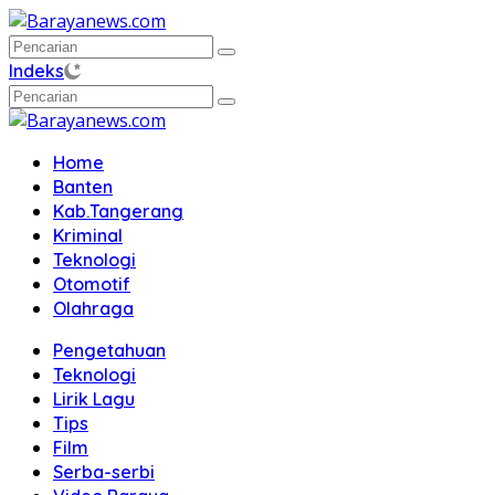
Langsung
ke
konten
Indeks
Home
Banten
Kab.Tangerang
Kriminal
Teknologi
Otomotif
Olahraga
Pengetahuan
Teknologi
Lirik Lagu
Tips
Film
Serba-serbi