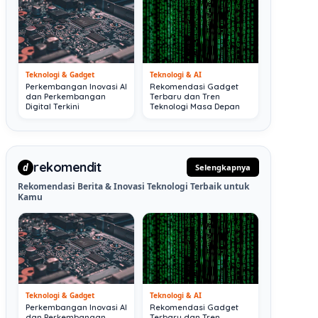
Teknologi & Gadget
Teknologi & AI
Perkembangan Inovasi AI
Rekomendasi Gadget
dan Perkembangan
Terbaru dan Tren
Digital Terkini
Teknologi Masa Depan
rekomendit
d
Selengkapnya
Rekomendasi Berita & Inovasi Teknologi Terbaik untuk
Kamu
Teknologi & Gadget
Teknologi & AI
Perkembangan Inovasi AI
Rekomendasi Gadget
dan Perkembangan
Terbaru dan Tren