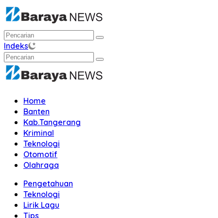
Langsung
ke
konten
Indeks
Home
Banten
Kab.Tangerang
Kriminal
Teknologi
Otomotif
Olahraga
Pengetahuan
Teknologi
Lirik Lagu
Tips