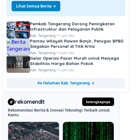
Lihat Semua Berita →
Pemkab Tangerang Dorong Peningkatan
Infrastruktur dan Pelayanan Publik
Kab. Tangerang •
1 jam lalu
Pantau Wilayah Rawan Banjir, Petugas BPBD
Siagakan Personel di Titik Kritis
Kab. Tangerang •
3 jam lalu
Gelar Operasi Pasar Murah untuk Menjaga
Stabilitas Harga Bahan Pokok
Kab. Tangerang •
5 jam lalu
Ke Halaman Kab. Tangerang →
rekomendit
d
Selengkapnya
Rekomendasi Berita & Inovasi Teknologi Terbaik untuk
Kamu