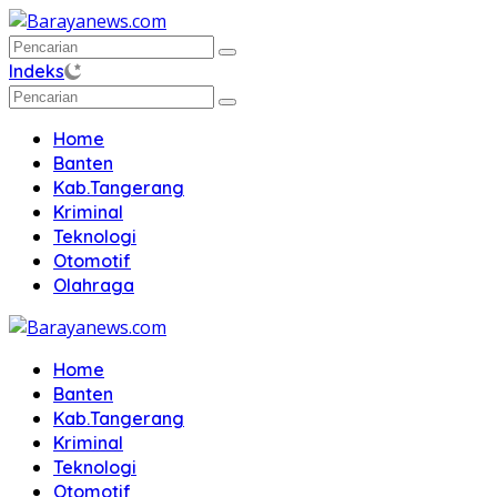
Langsung
ke
konten
Indeks
Home
Banten
Kab.Tangerang
Kriminal
Teknologi
Otomotif
Olahraga
Home
Banten
Kab.Tangerang
Kriminal
Teknologi
Otomotif