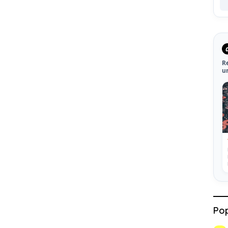
R
u
Pop