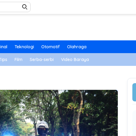
inal
Teknologi
Otomotif
Olahraga
Tips
Film
Serba-serbi
Video Baraya