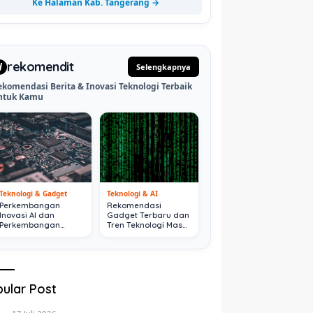
Ke Halaman Kab. Tangerang →
rekomendit
d
Selengkapnya
ekomendasi Berita & Inovasi Teknologi Terbaik
ntuk Kamu
Teknologi & Gadget
Teknologi & AI
Perkembangan
Rekomendasi
Inovasi AI dan
Gadget Terbaru dan
Perkembangan
Tren Teknologi Masa
Digital Terkini
Depan
ular Post