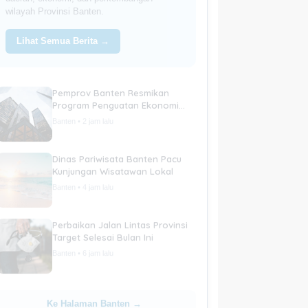
wilayah Provinsi Banten.
Lihat Semua Berita →
Pemprov Banten Resmikan
Program Penguatan Ekonomi
Daerah
Banten • 2 jam lalu
Dinas Pariwisata Banten Pacu
Kunjungan Wisatawan Lokal
Banten • 4 jam lalu
Perbaikan Jalan Lintas Provinsi
Target Selesai Bulan Ini
Banten • 6 jam lalu
Ke Halaman Banten →