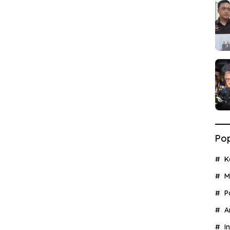
Pop
K
M
P
A
I