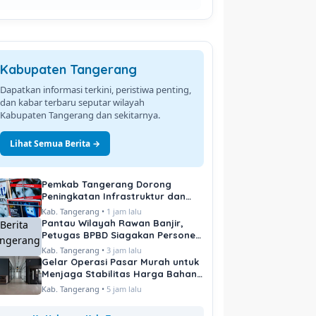
Kabupaten Tangerang
Dapatkan informasi terkini, peristiwa penting,
dan kabar terbaru seputar wilayah
Kabupaten Tangerang dan sekitarnya.
Lihat Semua Berita →
Pemkab Tangerang Dorong
Peningkatan Infrastruktur dan
Pelayanan Publik
Kab. Tangerang •
1 jam lalu
Pantau Wilayah Rawan Banjir,
Petugas BPBD Siagakan Personel
di Titik Kritis
Kab. Tangerang •
3 jam lalu
Gelar Operasi Pasar Murah untuk
Menjaga Stabilitas Harga Bahan
Pokok
Kab. Tangerang •
5 jam lalu