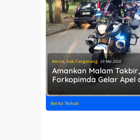
Berita
,
Kab.Tangerang
29 Mei 2026
Amankan Malam Takbir,
Forkopimda Gelar Apel d
Berita Terkait