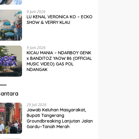
9 Juni 2026
LU KENAL VERONICA KO – ECKO
SHOW & VERRY KLAU
9 Juni 2026
KICAU MANIA – NDARBOY GENK
x BANDITOZ YAOW 86 (OFFICIAL
MUSIC VIDEO) GAS POL
NDANGAK
santara
29 Juli 2026
Jawab Keluhan Masyarakat,
Bupati Tangerang
Groundbreaking Lanjutan Jalan
Gardu–Tanah Merah