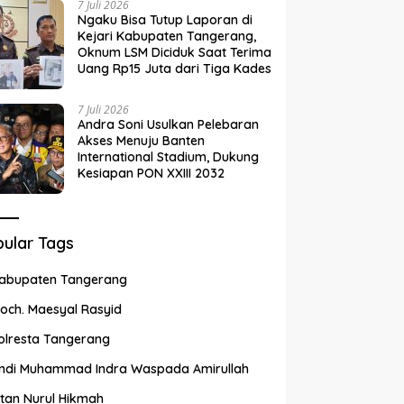
7 Juli 2026
Ngaku Bisa Tutup Laporan di
Kejari Kabupaten Tangerang,
Oknum LSM Diciduk Saat Terima
Uang Rp15 Juta dari Tiga Kades
7 Juli 2026
Andra Soni Usulkan Pelebaran
Akses Menuju Banten
International Stadium, Dukung
Kesiapan PON XXIII 2032
ular Tags
abupaten Tangerang
och. Maesyal Rasyid
olresta Tangerang
ndi Muhammad Indra Waspada Amirullah
ntan Nurul Hikmah