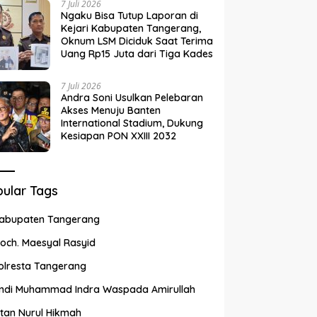
7 Juli 2026
Ngaku Bisa Tutup Laporan di
Kejari Kabupaten Tangerang,
Oknum LSM Diciduk Saat Terima
Uang Rp15 Juta dari Tiga Kades
7 Juli 2026
Andra Soni Usulkan Pelebaran
Akses Menuju Banten
International Stadium, Dukung
Kesiapan PON XXIII 2032
ular Tags
abupaten Tangerang
och. Maesyal Rasyid
olresta Tangerang
ndi Muhammad Indra Waspada Amirullah
ntan Nurul Hikmah