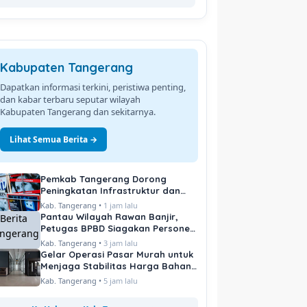
Kabupaten Tangerang
Dapatkan informasi terkini, peristiwa penting,
dan kabar terbaru seputar wilayah
Kabupaten Tangerang dan sekitarnya.
Lihat Semua Berita →
Pemkab Tangerang Dorong
Peningkatan Infrastruktur dan
Pelayanan Publik
Kab. Tangerang •
1 jam lalu
Pantau Wilayah Rawan Banjir,
Petugas BPBD Siagakan Personel
di Titik Kritis
Kab. Tangerang •
3 jam lalu
Gelar Operasi Pasar Murah untuk
Menjaga Stabilitas Harga Bahan
Pokok
Kab. Tangerang •
5 jam lalu