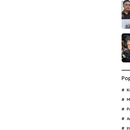
Pop
K
M
P
A
I