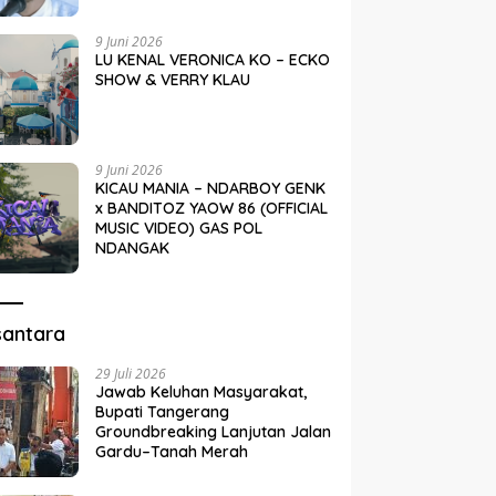
9 Juni 2026
LU KENAL VERONICA KO – ECKO
SHOW & VERRY KLAU
9 Juni 2026
KICAU MANIA – NDARBOY GENK
x BANDITOZ YAOW 86 (OFFICIAL
MUSIC VIDEO) GAS POL
NDANGAK
santara
29 Juli 2026
Jawab Keluhan Masyarakat,
Bupati Tangerang
Groundbreaking Lanjutan Jalan
Gardu–Tanah Merah