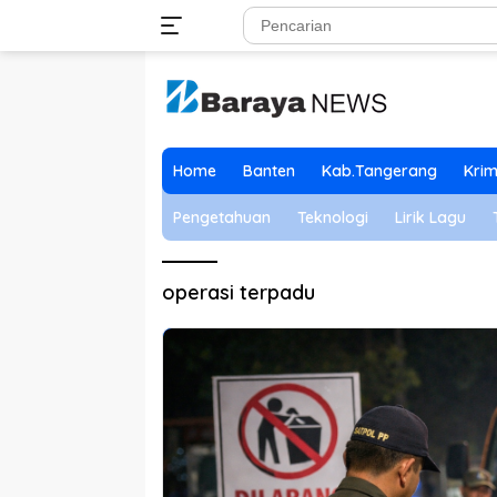
Langsung
ke
konten
Home
Banten
Kab.Tangerang
Krim
Pengetahuan
Teknologi
Lirik Lagu
operasi terpadu