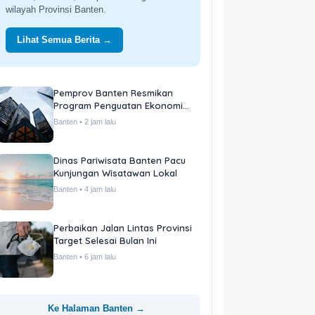
wilayah Provinsi Banten.
Lihat Semua Berita →
Pemprov Banten Resmikan
Program Penguatan Ekonomi
Daerah
Banten • 2 jam lalu
Dinas Pariwisata Banten Pacu
Kunjungan Wisatawan Lokal
Banten • 4 jam lalu
Perbaikan Jalan Lintas Provinsi
Target Selesai Bulan Ini
Banten • 6 jam lalu
Ke Halaman Banten →