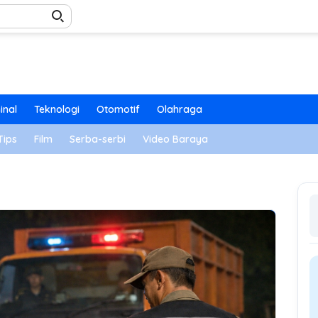
inal
Teknologi
Otomotif
Olahraga
Tips
Film
Serba-serbi
Video Baraya