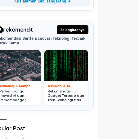
Ke Halaman Kab. Tangerang →
rekomendit
d
Selengkapnya
ekomendasi Berita & Inovasi Teknologi Terbaik
ntuk Kamu
Teknologi & Gadget
Teknologi & AI
Perkembangan
Rekomendasi
Inovasi AI dan
Gadget Terbaru dan
Perkembangan
Tren Teknologi Masa
Digital Terkini
Depan
ular Post