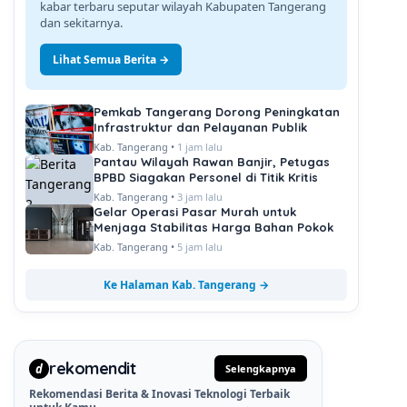
kabar terbaru seputar wilayah Kabupaten Tangerang
dan sekitarnya.
Lihat Semua Berita →
Pemkab Tangerang Dorong Peningkatan
Infrastruktur dan Pelayanan Publik
Kab. Tangerang •
1 jam lalu
Pantau Wilayah Rawan Banjir, Petugas
BPBD Siagakan Personel di Titik Kritis
Kab. Tangerang •
3 jam lalu
Gelar Operasi Pasar Murah untuk
Menjaga Stabilitas Harga Bahan Pokok
Kab. Tangerang •
5 jam lalu
Ke Halaman Kab. Tangerang →
rekomendit
d
Selengkapnya
Rekomendasi Berita & Inovasi Teknologi Terbaik