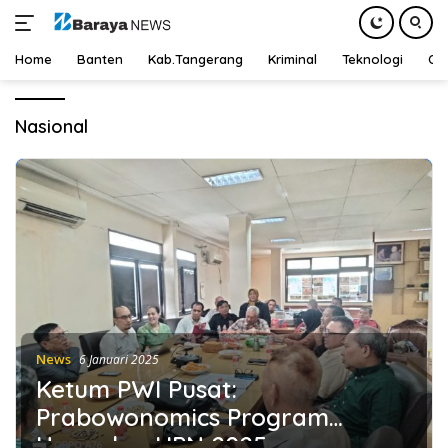
Home
Banten
Kab.Tangerang
Kriminal
Teknologi
Ot
Langsung
ke
Nasional
konten
News
6 Januari 2025
Ketum PWI Pusat:
Prabowonomics Program
Unggulan HPN 2025