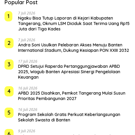
Popular Post
7 Juli 2026
1
Ngaku Bisa Tutup Laporan di Kejari Kabupaten
Tangerang, Oknum LSM Diciduk Saat Terima Uang Rp15
Juta dari Tiga Kades
7 Juli 2026
2
Andra Soni Usulkan Pelebaran Akses Menuju Banten
International Stadium, Dukung Kesiapan PON XXIII 2032
17 Juli 2026
3
DPRD Setujui Raperda Pertanggungjawaban APBD
2025, Wagub Banten Apresiasi Sinergi Pengelolaan
Keuangan
16 Juli 2026
4
APBD 2025 Disahkan, Pemkot Tangerang Mulai Susun
Prioritas Pembangunan 2027
16 Juli 2026
5
Program Sekolah Gratis Perkuat Keberlangsungan
Sekolah Swasta di Banten
9 Juli 2026
6