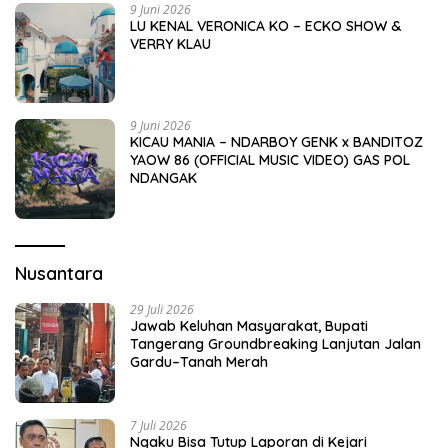
9 Juni 2026
LU KENAL VERONICA KO – ECKO SHOW &
VERRY KLAU
9 Juni 2026
KICAU MANIA – NDARBOY GENK x BANDITOZ
YAOW 86 (OFFICIAL MUSIC VIDEO) GAS POL
NDANGAK
Nusantara
29 Juli 2026
Jawab Keluhan Masyarakat, Bupati
Tangerang Groundbreaking Lanjutan Jalan
Gardu–Tanah Merah
7 Juli 2026
Ngaku Bisa Tutup Laporan di Kejari