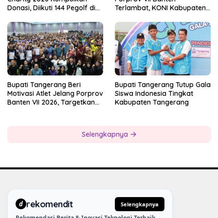
Donasi, Diikuti 144 Pegolf di
Terlambat, KONI Kabupaten
Bogor
Tangerang Pertanyakan
Kesiapan Panitia
Bupati Tangerang Beri
Bupati Tangerang Tutup Gala
Motivasi Atlet Jelang Porprov
Siswa Indonesia Tingkat
Banten VII 2026, Targetkan
Kabupaten Tangerang
Juara Umum
Selengkapnya
rekomendit
d
Selengkapnya
Rekomendasi Berita & Inovasi Teknologi Terbaik