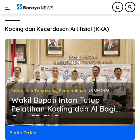
Langsung
ke
Koding dan Kecerdasan Artifisial (KKA)
konten
Berita
,
Kab.Tangerang
,
Pengetahuan
18 Mei 2026
Wakil Bupati Intan Tutup
Pelatihan Koding dan AI Bagi
Guru SD-SMP
Berita Terkait