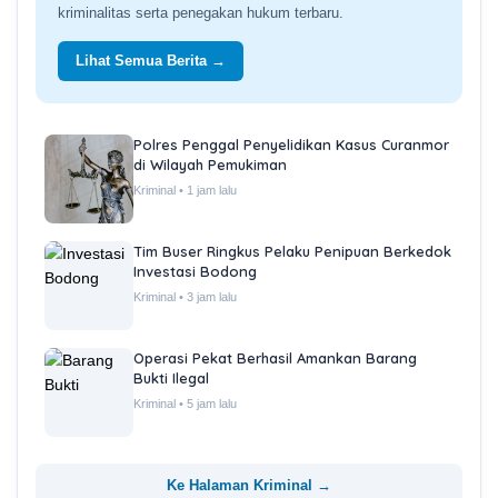
terbaru seputar wilayah Tangerang Raya dan sekitarnya.
Lihat Semua Berita →
Pemerintah Daerah Dorong Peningkatan
Infrastruktur dan Pelayanan Publik
Tangerang Raya • 1 jam lalu
Pantau Wilayah Rawan Banjir, Petugas BPBD
Siagakan Personel di Titik Kritis
Tangerang Raya • 3 jam lalu
Gelar Operasi Pasar Murah untuk Menjaga
Stabilitas Harga Bahan Pokok
Tangerang Raya • 5 jam lalu
Ke Halaman Tangerang Raya →