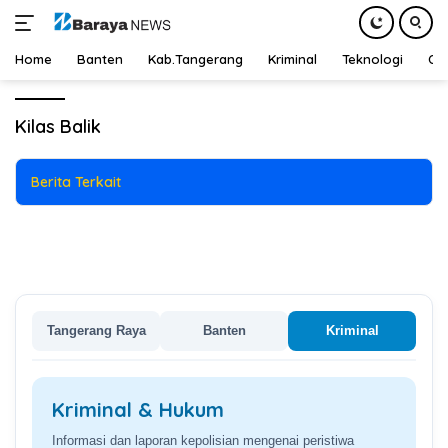
News
,
Olahraga
26 September 2024
Home
Banten
Kab.Tangerang
Kriminal
Teknologi
Ot
Kilas Balik MU vs Twente :Mees
Langsung
Bendung Setan Merah
ke
Kilas Balik
konten
Berita Terkait
Tangerang Raya
Banten
Kriminal
Tangerang Raya
Dapatkan informasi terkini, peristiwa penting, dan kabar