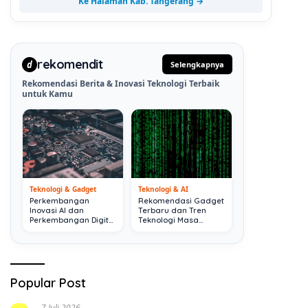
Ke Halaman Kab. Tangerang →
rekomendit
d
Selengkapnya
Rekomendasi Berita & Inovasi Teknologi Terbaik
untuk Kamu
Teknologi & Gadget
Teknologi & AI
Perkembangan
Rekomendasi Gadget
Inovasi AI dan
Terbaru dan Tren
Perkembangan Digital
Teknologi Masa
Terkini
Depan
Popular Post
7 Juli 2026