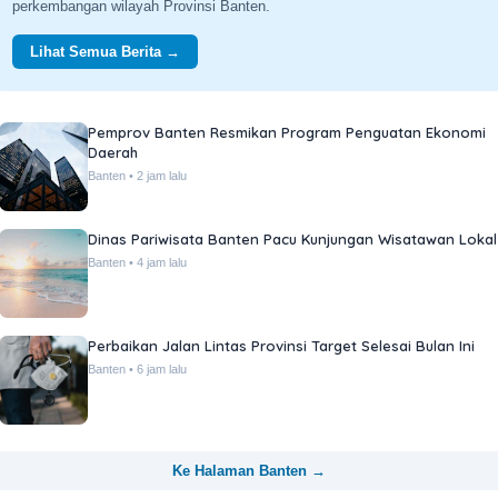
perkembangan wilayah Provinsi Banten.
Lihat Semua Berita →
Pemprov Banten Resmikan Program Penguatan Ekonomi
Daerah
Banten • 2 jam lalu
Dinas Pariwisata Banten Pacu Kunjungan Wisatawan Lokal
Banten • 4 jam lalu
Perbaikan Jalan Lintas Provinsi Target Selesai Bulan Ini
Banten • 6 jam lalu
Ke Halaman Banten →