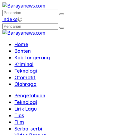
Langsung
ke
konten
Indeks
Home
Banten
Kab.Tangerang
Kriminal
Teknologi
Otomotif
Olahraga
Pengetahuan
Teknologi
Lirik Lagu
Tips
Film
Serba-serbi