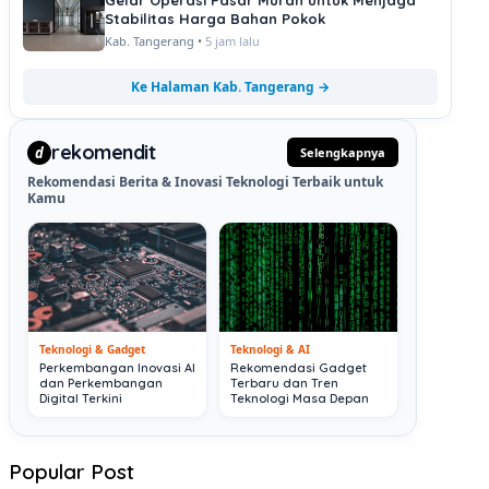
Gelar Operasi Pasar Murah untuk Menjaga
Stabilitas Harga Bahan Pokok
Kab. Tangerang •
5 jam lalu
Ke Halaman Kab. Tangerang →
rekomendit
d
Selengkapnya
Rekomendasi Berita & Inovasi Teknologi Terbaik untuk
Kamu
Teknologi & Gadget
Teknologi & AI
Perkembangan Inovasi AI
Rekomendasi Gadget
dan Perkembangan
Terbaru dan Tren
Digital Terkini
Teknologi Masa Depan
Popular Post