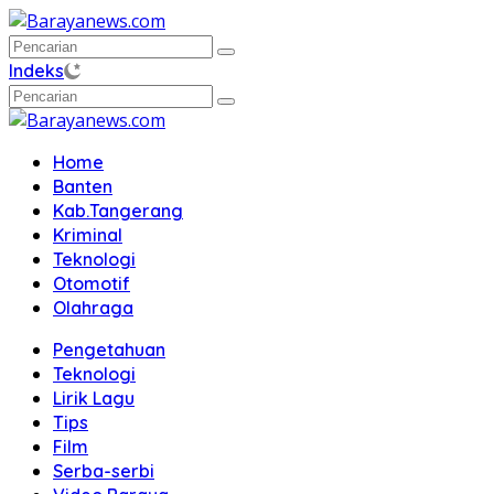
Langsung
ke
konten
Indeks
Home
Banten
Kab.Tangerang
Kriminal
Teknologi
Otomotif
Olahraga
Pengetahuan
Teknologi
Lirik Lagu
Tips
Film
Serba-serbi