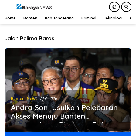
Home
Banten
Kab.Tangerang
Kriminal
Teknologi
Ot
Langsung
ke
Jalan Palima Baros
konten
Banten
,
News
7 Juli 2026
Andra Soni Usulkan Pelebaran
Akses Menuju Banten
International Stadium, Dukung
Kesiapan PON XXIII 2032