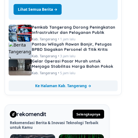
Lihat Semua Berita →
Pemkab Tangerang Dorong Peningkatan
Infrastruktur dan Pelayanan Publik
Kab. Tangerang •
1 jam lalu
Pantau Wilayah Rawan Banjir, Petugas
BPBD Siagakan Personel di Titik Kritis
Kab. Tangerang •
3 jam lalu
Gelar Operasi Pasar Murah untuk
Menjaga Stabilitas Harga Bahan Pokok
Kab. Tangerang •
5 jam lalu
Ke Halaman Kab. Tangerang →
rekomendit
d
Selengkapnya
Rekomendasi Berita & Inovasi Teknologi Terbaik
untuk Kamu