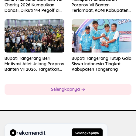
Charity 2026 Kumpulkan
Porprov VII Banten
Donasi, Diikuti 144 Pegolf di
Terlambat, KONI Kabupaten
Bogor
Tangerang Pertanyakan
Kesiapan Panitia
Bupati Tangerang Beri
Bupati Tangerang Tutup Gala
Motivasi Atlet Jelang Porprov
Siswa Indonesia Tingkat
Banten VII 2026, Targetkan
Kabupaten Tangerang
Juara Umum
Selengkapnya
rekomendit
d
Selengkapnya