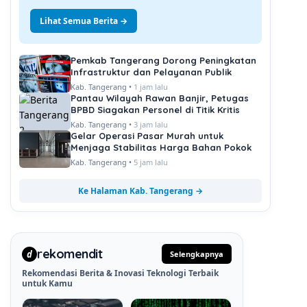
Lihat Semua Berita →
Pemkab Tangerang Dorong Peningkatan
Infrastruktur dan Pelayanan Publik
Kab. Tangerang •
1 jam lalu
Pantau Wilayah Rawan Banjir, Petugas
BPBD Siagakan Personel di Titik Kritis
Kab. Tangerang •
3 jam lalu
Gelar Operasi Pasar Murah untuk
Menjaga Stabilitas Harga Bahan Pokok
Kab. Tangerang •
5 jam lalu
Ke Halaman Kab. Tangerang →
rekomendit
d
Selengkapnya
Rekomendasi Berita & Inovasi Teknologi Terbaik
untuk Kamu