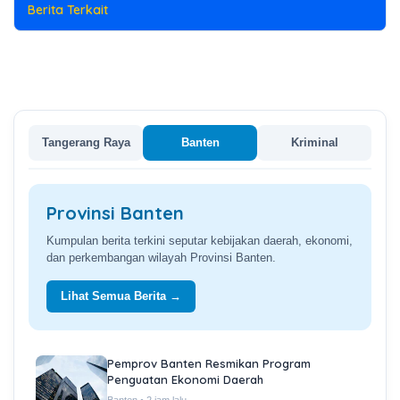
Berita Terkait
from URL
Tangerang Raya
Banten
Kriminal
Provinsi Banten
Kumpulan berita terkini seputar kebijakan daerah, ekonomi,
dan perkembangan wilayah Provinsi Banten.
Lihat Semua Berita →
Pemprov Banten Resmikan Program
Penguatan Ekonomi Daerah