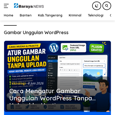
Home
Banten
Kab.Tangerang
Kriminal
Teknologi
Ot
Langsung
ke
Gambar Unggulan WordPress
konten
Teknologi
8 Juni 2026
Cara Mengatur Gambar
Unggulan WordPress Tanpa
Upload ke Hosting
Menggunakan Featured Image