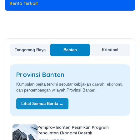
Berita Terkait
Provinsi Banten.
Tangerang Raya
Banten
Kriminal
Provinsi Banten
Kumpulan berita terkini seputar kebijakan daerah, ekonomi,
dan perkembangan wilayah Provinsi Banten.
Lihat Semua Berita →
Pemprov Banten Resmikan Program
Penguatan Ekonomi Daerah