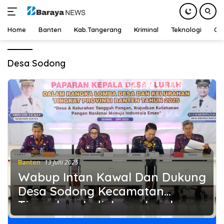
Home
Banten
Kab.Tangerang
Kriminal
Teknologi
Ot
Langsung
ke
Desa Sodong
konten
Banten
13 Juni 2025
Wabup Intan Kawal Dan Dukung
Desa Sodong Kecamatan
Tigaraksa Jadi Juara Lomba
Desa dan Kelurahan Tingkat