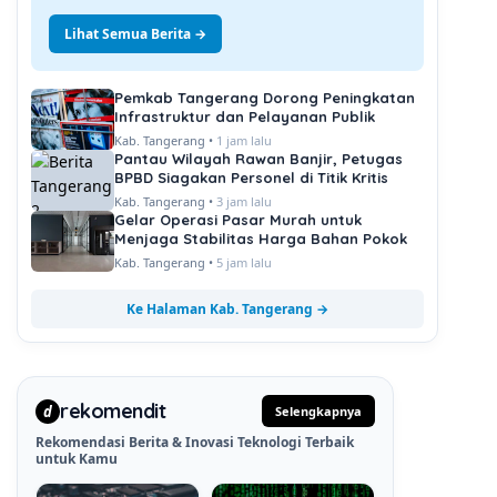
Lihat Semua Berita →
Pemkab Tangerang Dorong Peningkatan
Infrastruktur dan Pelayanan Publik
Kab. Tangerang •
1 jam lalu
Pantau Wilayah Rawan Banjir, Petugas
BPBD Siagakan Personel di Titik Kritis
Kab. Tangerang •
3 jam lalu
Gelar Operasi Pasar Murah untuk
Menjaga Stabilitas Harga Bahan Pokok
Kab. Tangerang •
5 jam lalu
Ke Halaman Kab. Tangerang →
rekomendit
d
Selengkapnya
Rekomendasi Berita & Inovasi Teknologi Terbaik
untuk Kamu