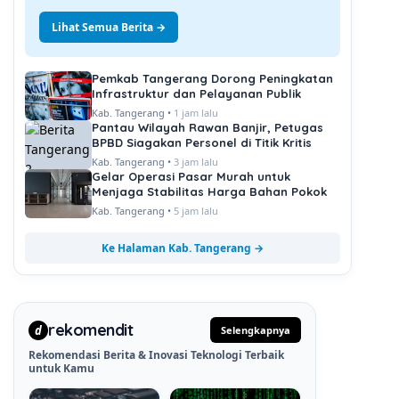
Lihat Semua Berita →
Pemkab Tangerang Dorong Peningkatan
Infrastruktur dan Pelayanan Publik
Kab. Tangerang •
1 jam lalu
Pantau Wilayah Rawan Banjir, Petugas
BPBD Siagakan Personel di Titik Kritis
Kab. Tangerang •
3 jam lalu
Gelar Operasi Pasar Murah untuk
Menjaga Stabilitas Harga Bahan Pokok
Kab. Tangerang •
5 jam lalu
Ke Halaman Kab. Tangerang →
rekomendit
d
Selengkapnya
Rekomendasi Berita & Inovasi Teknologi Terbaik
untuk Kamu