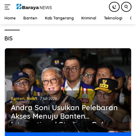
Home
Banten
Kab.Tangerang
Kriminal
Teknologi
Ot
Langsung
ke
BIS
konten
Banten
,
News
7 Juli 2026
Andra Soni Usulkan Pelebaran
Akses Menuju Banten
International Stadium, Dukung
Kesiapan PON XXIII 2032