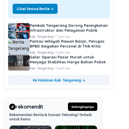
Lihat Semua Berita →
Pemkab Tangerang Dorong Peningkatan
Infrastruktur dan Pelayanan Publik
Kab. Tangerang •
1 jam lalu
Pantau Wilayah Rawan Banjir, Petugas
BPBD Siagakan Personel di Titik Kritis
Kab. Tangerang •
3 jam lalu
Gelar Operasi Pasar Murah untuk
Menjaga Stabilitas Harga Bahan Pokok
Kab. Tangerang •
5 jam lalu
Ke Halaman Kab. Tangerang →
rekomendit
d
Selengkapnya
Rekomendasi Berita & Inovasi Teknologi Terbaik
untuk Kamu