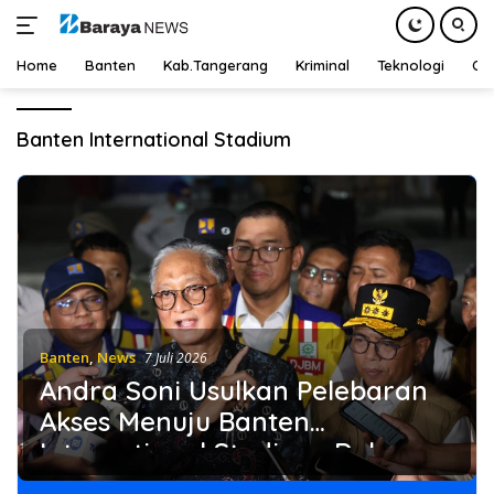
Home
Banten
Kab.Tangerang
Kriminal
Teknologi
Ot
Langsung
ke
Banten International Stadium
konten
Banten
,
News
7 Juli 2026
Andra Soni Usulkan Pelebaran
Akses Menuju Banten
International Stadium, Dukung
Kesiapan PON XXIII 2032