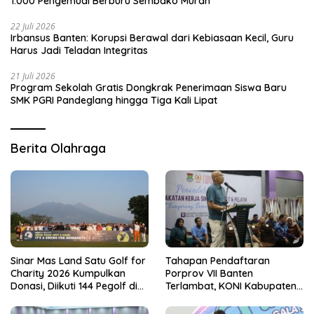
1.000 Pengemudi Berburu Sembako Murah
22 Juli 2026
Irbansus Banten: Korupsi Berawal dari Kebiasaan Kecil, Guru
Harus Jadi Teladan Integritas
21 Juli 2026
Program Sekolah Gratis Dongkrak Penerimaan Siswa Baru
SMK PGRI Pandeglang hingga Tiga Kali Lipat
Berita Olahraga
Sinar Mas Land Satu Golf for
Tahapan Pendaftaran
Charity 2026 Kumpulkan
Porprov VII Banten
Donasi, Diikuti 144 Pegolf di
Terlambat, KONI Kabupaten
Bogor
Tangerang Pertanyakan
Kesiapan Panitia