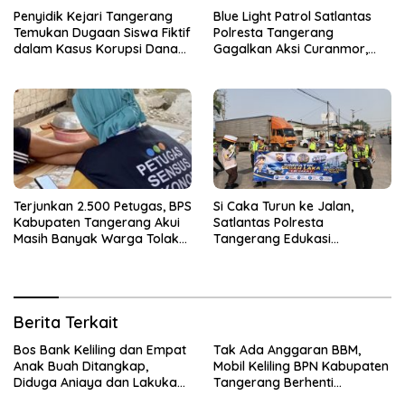
Penyidik Kejari Tangerang
Blue Light Patrol Satlantas
Temukan Dugaan Siswa Fiktif
Polresta Tangerang
dalam Kasus Korupsi Dana
Gagalkan Aksi Curanmor,
BOP PKBM
Dua Terduga Pelaku
Diamankan
Terjunkan 2.500 Petugas, BPS
Si Caka Turun ke Jalan,
Kabupaten Tangerang Akui
Satlantas Polresta
Masih Banyak Warga Tolak
Tangerang Edukasi
Sensus Ekonomi
Pengendara di Titik Rawan
Kecelakaan
Berita Terkait
Bos Bank Keliling dan Empat
Tak Ada Anggaran BBM,
Anak Buah Ditangkap,
Mobil Keliling BPN Kabupaten
Diduga Aniaya dan Lakukan
Tangerang Berhenti
Kekerasan Seksual
Sementara