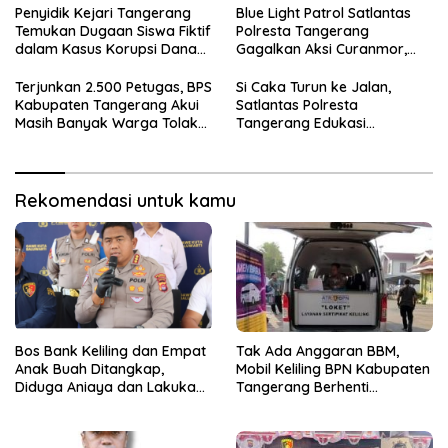
Penyidik Kejari Tangerang
Blue Light Patrol Satlantas
Temukan Dugaan Siswa Fiktif
Polresta Tangerang
dalam Kasus Korupsi Dana
Gagalkan Aksi Curanmor,
BOP PKBM
Dua Terduga Pelaku
Diamankan
Terjunkan 2.500 Petugas, BPS
Si Caka Turun ke Jalan,
Kabupaten Tangerang Akui
Satlantas Polresta
Masih Banyak Warga Tolak
Tangerang Edukasi
Sensus Ekonomi
Pengendara di Titik Rawan
Kecelakaan
Rekomendasi untuk kamu
Bos Bank Keliling dan Empat
Tak Ada Anggaran BBM,
Anak Buah Ditangkap,
Mobil Keliling BPN Kabupaten
Diduga Aniaya dan Lakukan
Tangerang Berhenti
Kekerasan Seksual
Sementara