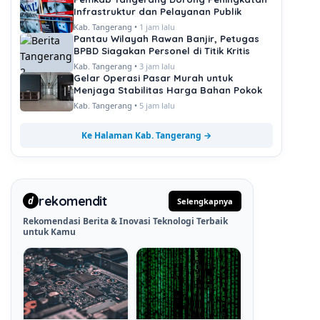
Infrastruktur dan Pelayanan Publik
Kab. Tangerang •
1 jam lalu
Pantau Wilayah Rawan Banjir, Petugas
BPBD Siagakan Personel di Titik Kritis
Kab. Tangerang •
3 jam lalu
Gelar Operasi Pasar Murah untuk
Menjaga Stabilitas Harga Bahan Pokok
Kab. Tangerang •
5 jam lalu
Ke Halaman Kab. Tangerang →
rekomendit
d
Selengkapnya
Rekomendasi Berita & Inovasi Teknologi Terbaik
untuk Kamu