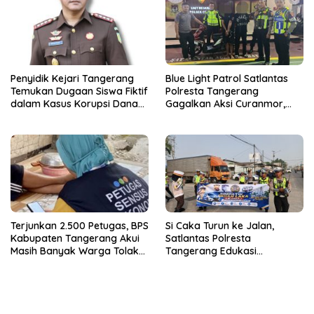
Penyidik Kejari Tangerang
Blue Light Patrol Satlantas
Temukan Dugaan Siswa Fiktif
Polresta Tangerang
dalam Kasus Korupsi Dana
Gagalkan Aksi Curanmor,
BOP PKBM
Dua Terduga Pelaku
Diamankan
Terjunkan 2.500 Petugas, BPS
Si Caka Turun ke Jalan,
Kabupaten Tangerang Akui
Satlantas Polresta
Masih Banyak Warga Tolak
Tangerang Edukasi
Sensus Ekonomi
Pengendara di Titik Rawan
Kecelakaan