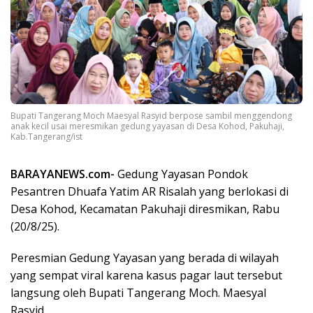
Bupati Tangerang Moch Maesyal Rasyid berpose sambil menggendong
anak kecil usai meresmikan gedung yayasan di Desa Kohod, Pakuhaji,
Kab.Tangerang/ist
BARAYANEWS.com-
Gedung Yayasan Pondok
Pesantren Dhuafa Yatim AR Risalah yang berlokasi di
Desa Kohod, Kecamatan Pakuhaji diresmikan, Rabu
(20/8/25).
Peresmian Gedung Yayasan yang berada di wilayah
yang sempat viral karena kasus pagar laut tersebut
langsung oleh Bupati Tangerang Moch. Maesyal
Rasyid.