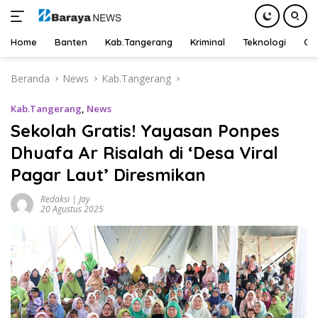
Home
Banten
Kab.Tangerang
Kriminal
Teknologi
Ot
Langsung
Beranda
News
Kab.Tangerang
ke
konten
Kab.Tangerang
,
News
Sekolah Gratis! Yayasan Ponpes
Dhuafa Ar Risalah di ‘Desa Viral
Pagar Laut’ Diresmikan
Redaksi | Jay
20 Agustus 2025