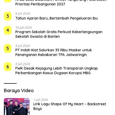
Prioritas Pembangunan 2027
9 Juli 2026
3
Tahun Ajaran Baru, Bertambah Pengeluaran Ibu
16 Juli 2026
4
Program Sekolah Gratis Perkuat Keberlangsungan
Sekolah Swasta di Banten
8 Juli 2026
5
PT Indah Kiat Salurkan 35 Ribu Masker untuk
Penanganan Kebakaran TPA Jatiwaringin
9 Juli 2026
6
FWK Desak Kejagung Lebih Transparan Ungkap
Perkembangan Kasus Dugaan Korupsi MBG
Baraya Video
1 Juli 2026
Lirik Lagu Shape Of My Heart – Backstreet
Boys