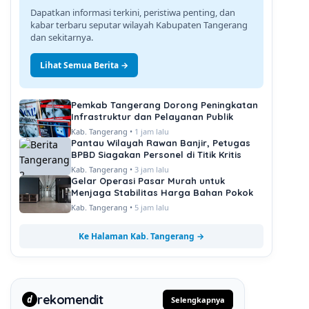
Dapatkan informasi terkini, peristiwa penting, dan
kabar terbaru seputar wilayah Kabupaten Tangerang
dan sekitarnya.
Lihat Semua Berita →
Pemkab Tangerang Dorong Peningkatan
Infrastruktur dan Pelayanan Publik
Kab. Tangerang •
1 jam lalu
Pantau Wilayah Rawan Banjir, Petugas
BPBD Siagakan Personel di Titik Kritis
Kab. Tangerang •
3 jam lalu
Gelar Operasi Pasar Murah untuk
Menjaga Stabilitas Harga Bahan Pokok
Kab. Tangerang •
5 jam lalu
Ke Halaman Kab. Tangerang →
rekomendit
d
Selengkapnya