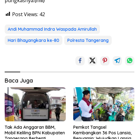
pungkasnya.
(rhl)
Post Views:
42
Andi Muhammad Indra Waspada Amirullah
Hari Bhayangkara ke-80
Polresta Tangerang
Baca Juga
Tak Ada Anggaran BBM,
Pemkot Tangsel
Mobil Keliling BPN Kabupaten
Kembangkan 36 Pos Lansia,
Tangerang Berhenti
Benyamin: Wujudkan Lansia