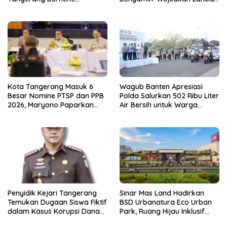
Sementara
Sehat, Aktif, dan Bahagia
Kota Tangerang Masuk 6
Wagub Banten Apresiasi
Besar Nomine PTSP dan PPB
Polda Salurkan 502 Ribu Liter
2026, Maryono Paparkan
Air Bersih untuk Warga
Inovasi Perizinan
Terdampak Kekeringan
Penyidik Kejari Tangerang
Sinar Mas Land Hadirkan
Temukan Dugaan Siswa Fiktif
BSD Urbanatura Eco Urban
dalam Kasus Korupsi Dana
Park, Ruang Hijau Inklusif
BOP PKBM
Seluas 12 Hektare di BSD City