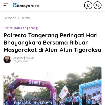
Langsung
Beranda
Berita
ke
konten
Berita
,
Kab.Tangerang
Polresta Tangerang Peringati Hari
Bhayangkara Bersama Ribuan
Masyarakat di Alun-Alun Tigaraksa
Redaksi | Rachel
29 Juni 2026