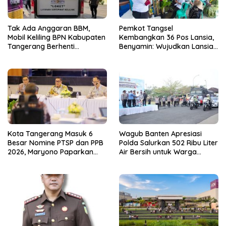
Tak Ada Anggaran BBM,
Pemkot Tangsel
Mobil Keliling BPN Kabupaten
Kembangkan 36 Pos Lansia,
Tangerang Berhenti
Benyamin: Wujudkan Lansia
Sementara
Sehat, Aktif, dan Bahagia
Kota Tangerang Masuk 6
Wagub Banten Apresiasi
Besar Nomine PTSP dan PPB
Polda Salurkan 502 Ribu Liter
2026, Maryono Paparkan
Air Bersih untuk Warga
Inovasi Perizinan
Terdampak Kekeringan