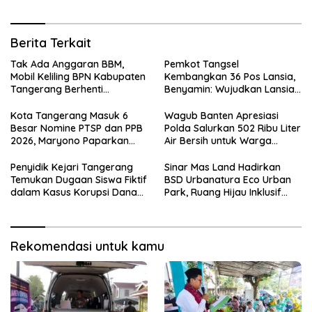
Berita Terkait
Tak Ada Anggaran BBM,
Pemkot Tangsel
Mobil Keliling BPN Kabupaten
Kembangkan 36 Pos Lansia,
Tangerang Berhenti
Benyamin: Wujudkan Lansia
Sementara
Sehat, Aktif, dan Bahagia
Kota Tangerang Masuk 6
Wagub Banten Apresiasi
Besar Nomine PTSP dan PPB
Polda Salurkan 502 Ribu Liter
2026, Maryono Paparkan
Air Bersih untuk Warga
Inovasi Perizinan
Terdampak Kekeringan
Penyidik Kejari Tangerang
Sinar Mas Land Hadirkan
Temukan Dugaan Siswa Fiktif
BSD Urbanatura Eco Urban
dalam Kasus Korupsi Dana
Park, Ruang Hijau Inklusif
BOP PKBM
Seluas 12 Hektare di BSD City
Rekomendasi untuk kamu