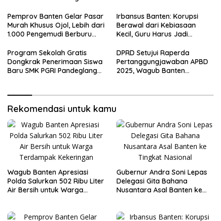
Terdampak Kekeringan
Tingkat Nasional
Pemprov Banten Gelar Pasar
Irbansus Banten: Korupsi
Murah Khusus Ojol, Lebih dari
Berawal dari Kebiasaan
1.000 Pengemudi Berburu
Kecil, Guru Harus Jadi
Sembako Murah
Teladan Integritas
Program Sekolah Gratis
DPRD Setujui Raperda
Dongkrak Penerimaan Siswa
Pertanggungjawaban APBD
Baru SMK PGRI Pandeglang
2025, Wagub Banten
hingga Tiga Kali Lipat
Apresiasi Sinergi Pengelolaan
Keuangan
Rekomendasi untuk kamu
Wagub Banten Apresiasi
Gubernur Andra Soni Lepas
Polda Salurkan 502 Ribu Liter
Delegasi Gita Bahana
Air Bersih untuk Warga
Nusantara Asal Banten ke
Terdampak Kekeringan
Tingkat Nasional