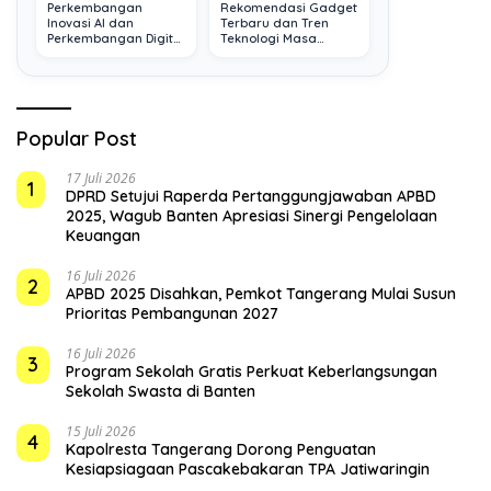
Perkembangan
Rekomendasi Gadget
Inovasi AI dan
Terbaru dan Tren
Perkembangan Digital
Teknologi Masa
Terkini
Depan
Popular Post
17 Juli 2026
1
DPRD Setujui Raperda Pertanggungjawaban APBD
2025, Wagub Banten Apresiasi Sinergi Pengelolaan
Keuangan
16 Juli 2026
2
APBD 2025 Disahkan, Pemkot Tangerang Mulai Susun
Prioritas Pembangunan 2027
16 Juli 2026
3
Program Sekolah Gratis Perkuat Keberlangsungan
Sekolah Swasta di Banten
15 Juli 2026
4
Kapolresta Tangerang Dorong Penguatan
Kesiapsiagaan Pascakebakaran TPA Jatiwaringin