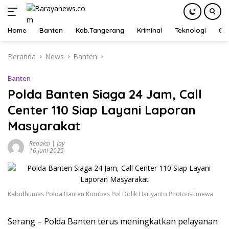
Home
Banten
Kab.Tangerang
Kriminal
Teknologi
Ot
Langsung
Beranda
News
Banten
ke
konten
Banten
Polda Banten Siaga 24 Jam, Call
Center 110 Siap Layani Laporan
Masyarakat
Redaksi | Jay
16 Juni 2025
Kabidhumas Polda Banten Kombes Pol Didik Hariyanto.Photo:istimewa
Serang – Polda Banten terus meningkatkan pelayanan