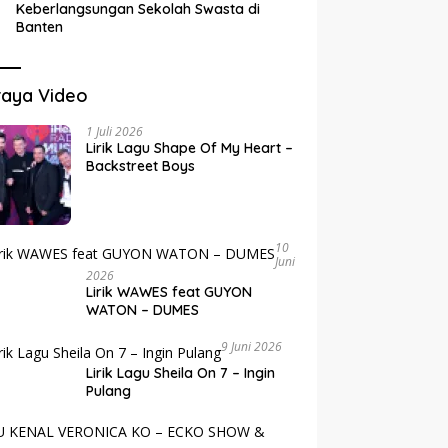
Keberlangsungan Sekolah Swasta di
Banten
raya Video
1 Juli 2026
Lirik Lagu Shape Of My Heart –
Backstreet Boys
10
Juni
2026
Lirik WAWES feat GUYON
WATON – DUMES
9 Juni 2026
Lirik Lagu Sheila On 7 – Ingin
Pulang