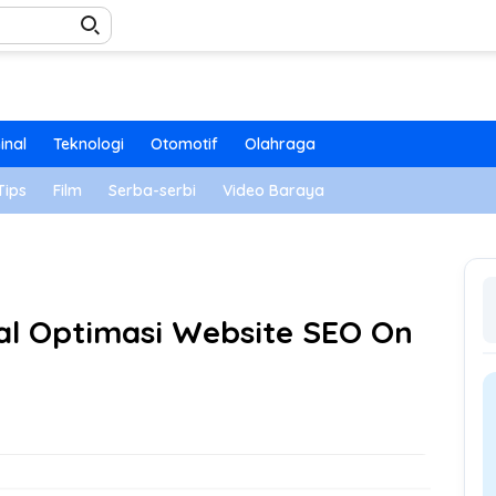
inal
Teknologi
Otomotif
Olahraga
Tips
Film
Serba-serbi
Video Baraya
al Optimasi Website SEO On