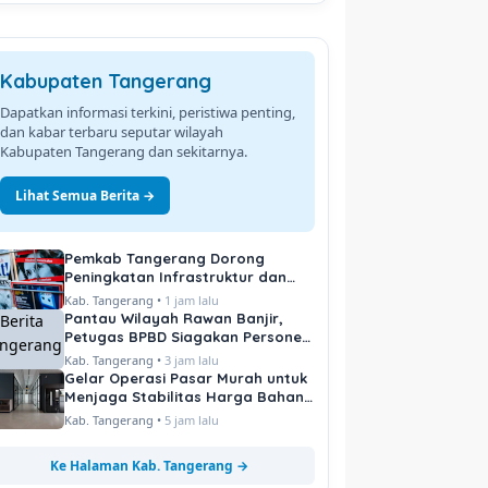
Kabupaten Tangerang
Dapatkan informasi terkini, peristiwa penting,
dan kabar terbaru seputar wilayah
Kabupaten Tangerang dan sekitarnya.
Lihat Semua Berita →
Pemkab Tangerang Dorong
Peningkatan Infrastruktur dan
Pelayanan Publik
Kab. Tangerang •
1 jam lalu
Pantau Wilayah Rawan Banjir,
Petugas BPBD Siagakan Personel
di Titik Kritis
Kab. Tangerang •
3 jam lalu
Gelar Operasi Pasar Murah untuk
Menjaga Stabilitas Harga Bahan
Pokok
Kab. Tangerang •
5 jam lalu
Ke Halaman Kab. Tangerang →