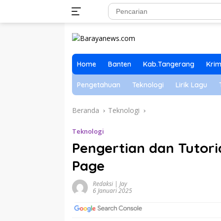
Langsung
ke
konten
Home
Banten
Kab.Tangerang
Krim
Pengetahuan
Teknologi
Lirik Lagu
Beranda
Teknologi
Teknologi
Pengertian dan Tutori
Page
Redaksi | Jay
6 Januari 2025