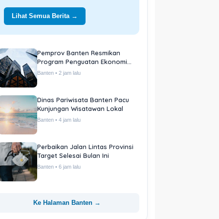
Lihat Semua Berita →
Pemprov Banten Resmikan
Program Penguatan Ekonomi
Daerah
Banten • 2 jam lalu
Dinas Pariwisata Banten Pacu
Kunjungan Wisatawan Lokal
Banten • 4 jam lalu
Perbaikan Jalan Lintas Provinsi
Target Selesai Bulan Ini
Banten • 6 jam lalu
Ke Halaman Banten →