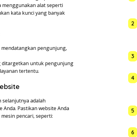
sa menggunakan alat seperti
kan kata kunci yang banyak
2
:
ng mendatangkan pengunjung,
3
ng ditargetkan untuk pengunjung
layanan tertentu.
4
ebsite
 selanjutnya adalah
e Anda. Pastikan website Anda
5
mesin pencari, seperti:
6