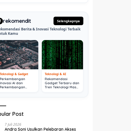
rekomendit
d
Selengkapnya
ekomendasi Berita & Inovasi Teknologi Terbaik
ntuk Kamu
Teknologi & Gadget
Teknologi & AI
Perkembangan
Rekomendasi
Inovasi AI dan
Gadget Terbaru dan
Perkembangan
Tren Teknologi Masa
Digital Terkini
Depan
ular Post
7 Juli 2026
Andra Soni Usulkan Pelebaran Akses