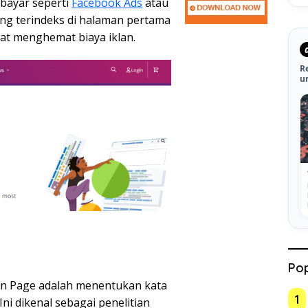
rbayar seperti
Facebook Ads
atau
ang terindeks di halaman pertama
at menghemat biaya iklan.
R
u
Pop
n Page adalah menentukan kata
1
ni dikenal sebagai penelitian