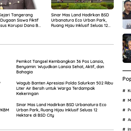
Kejari Tangerang
Sinar Mas Land Hadirkan BSD
Dugaan Siswa Fiktif
Urbanatura Eco Urban Park,
sus Korupsi Dana BOP
Ruang Hijau Inklusif Seluas 12
Hektare di BSD City
Pemkot Tangsel Kembangkan 36 Pos Lansia,
Benyamin: Wujudkan Lansia Sehat, Aktif, dan
Bahagia
Pop
P
Wagub Banten Apresiasi Polda Salurkan 502 Ribu
Liter Air Bersih untuk Warga Terdampak
K
Kekeringan
M
Sinar Mas Land Hadirkan BSD Urbanatura Eco
 PKBM
Urban Park, Ruang Hijau Inklusif Seluas 12
P
Hektare di BSD City
A
I