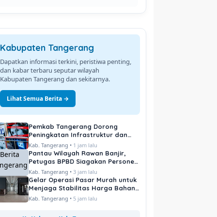
Kabupaten Tangerang
Dapatkan informasi terkini, peristiwa penting,
dan kabar terbaru seputar wilayah
Kabupaten Tangerang dan sekitarnya.
Lihat Semua Berita →
Pemkab Tangerang Dorong
Peningkatan Infrastruktur dan
Pelayanan Publik
Kab. Tangerang •
1 jam lalu
Pantau Wilayah Rawan Banjir,
Petugas BPBD Siagakan Personel
di Titik Kritis
Kab. Tangerang •
3 jam lalu
Gelar Operasi Pasar Murah untuk
Menjaga Stabilitas Harga Bahan
Pokok
Kab. Tangerang •
5 jam lalu