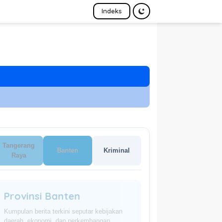
Indeks
Tangerang
Banten
Kriminal
Raya
Provinsi Banten
Kumpulan berita terkini seputar kebijakan
daerah, ekonomi, dan perkembangan