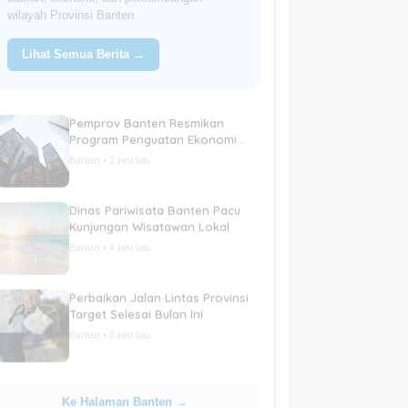
wilayah Provinsi Banten.
Lihat Semua Berita →
Pemprov Banten Resmikan
Program Penguatan Ekonomi
Daerah
Banten • 2 jam lalu
Dinas Pariwisata Banten Pacu
Kunjungan Wisatawan Lokal
Banten • 4 jam lalu
Perbaikan Jalan Lintas Provinsi
Target Selesai Bulan Ini
Banten • 6 jam lalu
Ke Halaman Banten →