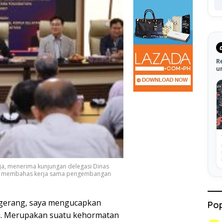
R
u
a, menerima kunjungan delegasi Dinas
uk membahas kerja sama pengembangan
gerang, saya mengucapkan
Pop
si. Merupakan suatu kehormatan