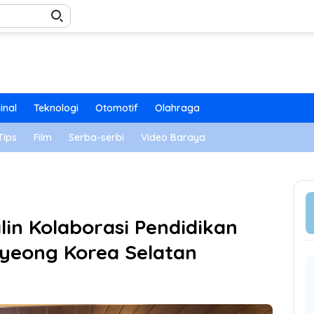
inal
Teknologi
Otomotif
Olahraga
Tips
Film
Serba-serbi
Video Baraya
in Kolaborasi Pendidikan
eong Korea Selatan