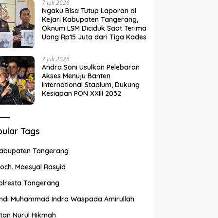
7 Juli 2026
Ngaku Bisa Tutup Laporan di
Kejari Kabupaten Tangerang,
Oknum LSM Diciduk Saat Terima
Uang Rp15 Juta dari Tiga Kades
7 Juli 2026
Andra Soni Usulkan Pelebaran
Akses Menuju Banten
International Stadium, Dukung
Kesiapan PON XXIII 2032
ular Tags
abupaten Tangerang
och. Maesyal Rasyid
olresta Tangerang
ndi Muhammad Indra Waspada Amirullah
ntan Nurul Hikmah