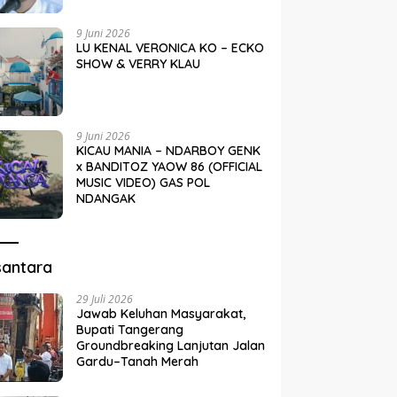
9 Juni 2026
LU KENAL VERONICA KO – ECKO
SHOW & VERRY KLAU
9 Juni 2026
KICAU MANIA – NDARBOY GENK
x BANDITOZ YAOW 86 (OFFICIAL
MUSIC VIDEO) GAS POL
NDANGAK
santara
29 Juli 2026
Jawab Keluhan Masyarakat,
Bupati Tangerang
Groundbreaking Lanjutan Jalan
Gardu–Tanah Merah