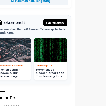
Ke Halaman Kab. Tangerang →
rekomendit
d
Selengkapnya
ekomendasi Berita & Inovasi Teknologi Terbaik
ntuk Kamu
Teknologi & Gadget
Teknologi & AI
Perkembangan
Rekomendasi
Inovasi AI dan
Gadget Terbaru dan
Perkembangan
Tren Teknologi Masa
Digital Terkini
Depan
ular Post