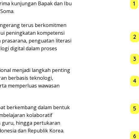
1
rima kunjungan Bapak dan Ibu
 Soma.
ngerang terus berkomitmen
lui peningkatan kompetensi
2
 prasarana, penguatan literasi
ogi digital dalam proses
3
sional menjadi langkah penting
an berbasis teknologi,
4
erta memperluas wawasan
pat berkembang dalam bentuk
5
belajaran kolaboratif
 guru, hingga pertukaran
nesia dan Republik Korea.
6