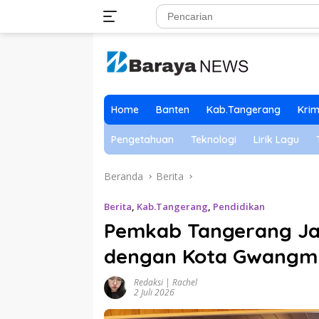
Langsung
ke
konten
Home
Banten
Kab.Tangerang
Krim
Pengetahuan
Teknologi
Lirik Lagu
Beranda
Berita
Berita
,
Kab.Tangerang
,
Pendidikan
Pemkab Tangerang Jal
dengan Kota Gwangmy
Redaksi | Rachel
2 Juli 2026