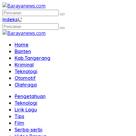
Langsung
ke
konten
Indeks
Home
Banten
Kab.Tangerang
Kriminal
Teknologi
Otomotif
Olahraga
Pengetahuan
Teknologi
Lirik Lagu
Tips
Film
Serba-serbi