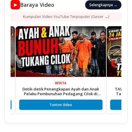
Baraya Video
▶
Selengkapnya →
Kumpulan Video YouTube Terpopuler (Geser →)
BERITA
Detik-detik Penangkapan Ayah dan Anak
TAWURAN MAUT!
Pelaku Pembunuhan Pedagang Cilok di
Tangkap 2 Rem
Cikupa
Tonton Video
T