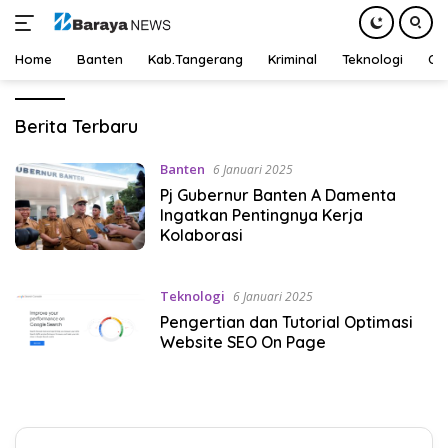
Home
Banten
Kab.Tangerang
Kriminal
Teknologi
Ot
Langsung
ke
Barayanews.com
Berita Terbaru
konten
Banten
6 Januari 2025
Pj Gubernur Banten A Damenta
Ingatkan Pentingnya Kerja
Kolaborasi
Teknologi
6 Januari 2025
Pengertian dan Tutorial Optimasi
Website SEO On Page