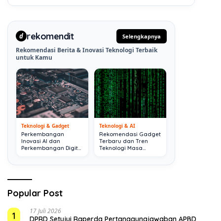
rekomendit
d
Selengkapnya
Rekomendasi Berita & Inovasi Teknologi Terbaik
untuk Kamu
Teknologi & Gadget
Teknologi & AI
Perkembangan
Rekomendasi Gadget
Inovasi AI dan
Terbaru dan Tren
Perkembangan Digital
Teknologi Masa
Terkini
Depan
Popular Post
17 Juli 2026
1
DPRD Setujui Raperda Pertanggungjawaban APBD