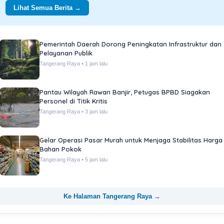
Lihat Semua Berita →
Pemprov Banten Resmikan Program Penguatan Ekonomi
Daerah
Banten • 2 jam lalu
Dinas Pariwisata Banten Pacu Kunjungan Wisatawan Lokal
Banten • 4 jam lalu
Perbaikan Jalan Lintas Provinsi Target Selesai Bulan Ini
Banten • 6 jam lalu
Ke Halaman Banten →