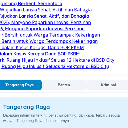
angerang Berhenti Sementara
judkan Lansia Sehat, Aktif, dan Bahagia
, Maryono Paparkan Inovasi Perizinan
ir Bersih untuk Warga Terdampak Kekeringan
 dalam Kasus Korupsi Dana BOP PKBM
uang Hijau Inklusif Seluas 12 Hektare di BSD City
Tangerang Raya
Banten
Kriminal
Provinsi Banten
Kumpulan berita terkini seputar kebijakan daerah, ekonomi, dan
perkembangan wilayah Provinsi Banten.