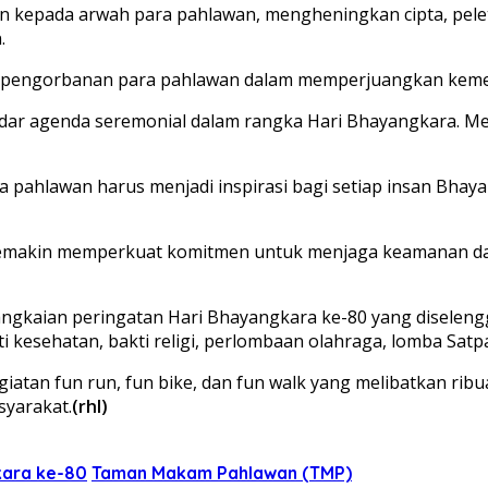
n kepada arwah para pahlawan, mengheningkan cipta, pele
.
an pengorbanan para pahlawan dalam memperjuangkan keme
kadar agenda seremonial dalam rangka Hari Bhayangkara.
 pahlawan harus menjadi inspirasi bagi setiap insan Bha
n semakin memperkuat komitmen untuk menjaga keamanan da
angkaian peringatan Hari Bhayangkara ke-80 yang diselen
akti kesehatan, bakti religi, perlombaan olahraga, lomba Sa
egiatan fun run, fun bike, dan fun walk yang melibatkan ri
yarakat.
(rhl)
kara ke-80
Taman Makam Pahlawan (TMP)