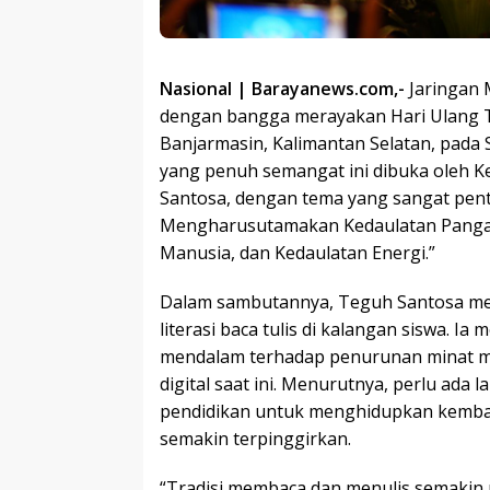
Nasional | Barayanews.com,-
Jaringan M
dengan bangga merayakan Hari Ulang T
Banjarmasin, Kalimantan Selatan, pada S
yang penuh semangat ini dibuka oleh 
Santosa, dengan tema yang sangat pent
Mengharusutamakan Kedaulatan Panga
Manusia, dan Kedaulatan Energi.”
Dalam sambutannya, Teguh Santosa me
literasi baca tulis di kalangan siswa. 
mendalam terhadap penurunan minat m
digital saat ini. Menurutnya, perlu ada
pendidikan untuk menghidupkan kembali
semakin terpinggirkan.
“Tradisi membaca dan menulis semakin