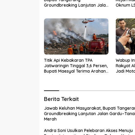
Groundbreaking Lanjutan Jalan
Oknum LS
Gardu–Tanah Merah
Terima U
Tiga Kad
Titik Api Kebakaran TPA
Wabup In
Jatiwaringin Tinggal 3,6 Persen,
Rakyat A
Bupati Maesyal Terima Arahan
Jadi Mot
Menteri LH
Desa
Berita Terkait
Jawab Keluhan Masyarakat, Bupati Tangera
Groundbreaking Lanjutan Jalan Gardu–Tana
Merah
Andra Soni Usulkan Pelebaran Akses Menuju