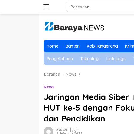
Langsung
ke
konten
Home
Banten
Kab.Tangerang
Krim
Pengetahuan
Teknologi
Lirik Lagu
Beranda
News
News
Jaringan Media Siber 
HUT ke-5 dengan Fok
dan Pendidikan
Redaksi | Jay
8 Februari 2025