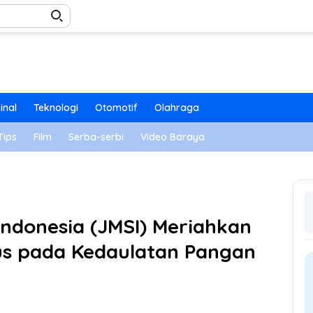
inal
Teknologi
Otomotif
Olahraga
Tips
Film
Serba-serbi
Video Baraya
Indonesia (JMSI) Meriahkan
us pada Kedaulatan Pangan