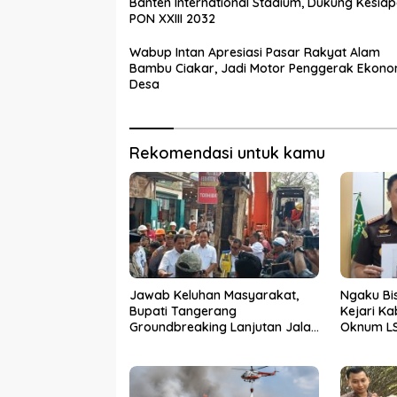
Banten International Stadium, Dukung Kesia
PON XXIII 2032
Wabup Intan Apresiasi Pasar Rakyat Alam
Bambu Ciakar, Jadi Motor Penggerak Ekono
Desa
Rekomendasi untuk kamu
Jawab Keluhan Masyarakat,
Ngaku Bi
Bupati Tangerang
Kejari K
Groundbreaking Lanjutan Jalan
Oknum LS
Gardu–Tanah Merah
Terima U
Tiga Kad