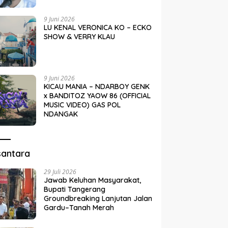
9 Juni 2026
LU KENAL VERONICA KO – ECKO
SHOW & VERRY KLAU
9 Juni 2026
KICAU MANIA – NDARBOY GENK
x BANDITOZ YAOW 86 (OFFICIAL
MUSIC VIDEO) GAS POL
NDANGAK
santara
29 Juli 2026
Jawab Keluhan Masyarakat,
Bupati Tangerang
Groundbreaking Lanjutan Jalan
Gardu–Tanah Merah