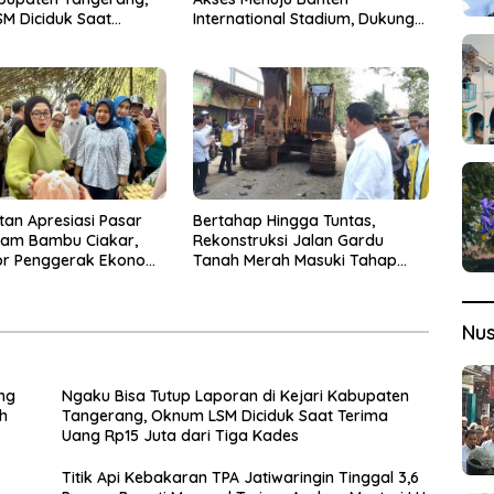
M Diciduk Saat
International Stadium, Dukung
ang Rp15 Juta dari
Kesiapan PON XXIII 2032
es
tan Apresiasi Pasar
Bertahap Hingga Tuntas,
lam Bambu Ciakar,
Rekonstruksi Jalan Gardu
or Penggerak Ekonomi
Tanah Merah Masuki Tahap
Kedua
Nu
ng
Ngaku Bisa Tutup Laporan di Kejari Kabupaten
h
Tangerang, Oknum LSM Diciduk Saat Terima
Uang Rp15 Juta dari Tiga Kades
Titik Api Kebakaran TPA Jatiwaringin Tinggal 3,6