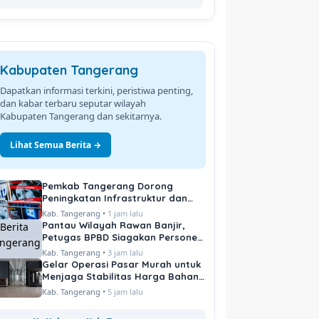
Kabupaten Tangerang
Dapatkan informasi terkini, peristiwa penting,
dan kabar terbaru seputar wilayah
Kabupaten Tangerang dan sekitarnya.
Lihat Semua Berita →
Pemkab Tangerang Dorong
Peningkatan Infrastruktur dan
Pelayanan Publik
Kab. Tangerang •
1 jam lalu
Pantau Wilayah Rawan Banjir,
Petugas BPBD Siagakan Personel
di Titik Kritis
Kab. Tangerang •
3 jam lalu
Gelar Operasi Pasar Murah untuk
Menjaga Stabilitas Harga Bahan
Pokok
Kab. Tangerang •
5 jam lalu