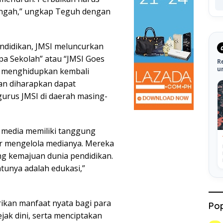
nengah,” ungkap Teguh dengan
ndidikan, JMSI meluncurkan
a Sekolah” atau “JMSI Goes
R
u
uk menghidupkan kembali
dan diharapkan dapat
gurus JMSI di daerah masing-
media memiliki tanggung
ar mengelola medianya. Mereka
g kemajuan dunia pendidikan.
atunya adalah edukasi,”
ikan manfaat nyata bagi para
Pop
ak dini, serta menciptakan