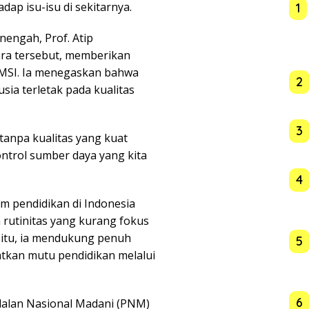
dap isu-isu di sekitarnya.
1
engah, Prof. Atip
cara tersebut, memberikan
JMSI. Ia menegaskan bahwa
2
sia terletak pada kualitas
3
 tanpa kualitas yang kuat
ntrol sumber daya yang kita
4
m pendidikan di Indonesia
 rutinitas yang kurang fokus
 itu, ia mendukung penuh
5
tkan mutu pendidikan melalui
6
odalan Nasional Madani (PNM)