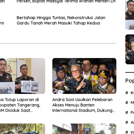
pan
Persen, Bupati Maesyal Terima Arahan Menteri LH
Bertahap Hingga Tuntas, Rekonstruksi Jalan
mi
Gardu Tanah Merah Masuki Tahap Kedua
Pop
K
sa Tutup Laporan di
Andra Soni Usulkan Pelebaran
M
abupaten Tangerang,
Akses Menuju Banten
M Diciduk Saat
International Stadium, Dukung
P
ang Rp15 Juta dari
Kesiapan PON XXIII 2032
es
A
I