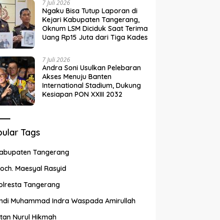
7 Juli 2026
Ngaku Bisa Tutup Laporan di
Kejari Kabupaten Tangerang,
Oknum LSM Diciduk Saat Terima
Uang Rp15 Juta dari Tiga Kades
7 Juli 2026
Andra Soni Usulkan Pelebaran
Akses Menuju Banten
International Stadium, Dukung
Kesiapan PON XXIII 2032
ular Tags
abupaten Tangerang
och. Maesyal Rasyid
olresta Tangerang
ndi Muhammad Indra Waspada Amirullah
ntan Nurul Hikmah