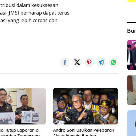
ntribusi dalam kesuksesan
si, JMSI berharap dapat terus
si yang lebih cerdas dan
Ba
sa Tutup Laporan di
Andra Soni Usulkan Pelebaran
abupaten Tangerang,
Akses Menuju Banten