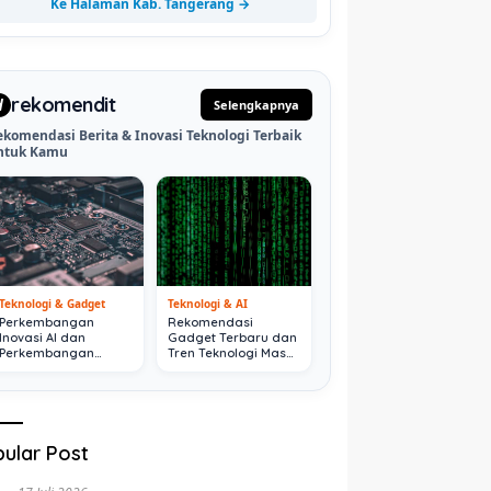
Ke Halaman Kab. Tangerang →
rekomendit
d
Selengkapnya
ekomendasi Berita & Inovasi Teknologi Terbaik
ntuk Kamu
Teknologi & Gadget
Teknologi & AI
Perkembangan
Rekomendasi
Inovasi AI dan
Gadget Terbaru dan
Perkembangan
Tren Teknologi Masa
Digital Terkini
Depan
ular Post