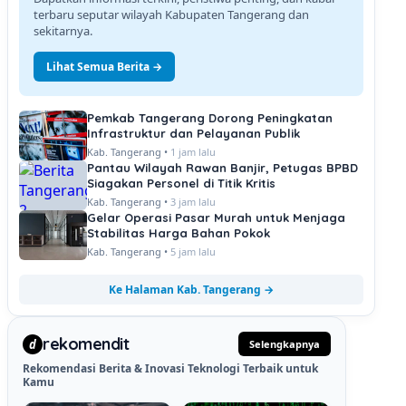
terbaru seputar wilayah Kabupaten Tangerang dan
sekitarnya.
Lihat Semua Berita →
Pemkab Tangerang Dorong Peningkatan
Infrastruktur dan Pelayanan Publik
Kab. Tangerang •
1 jam lalu
Pantau Wilayah Rawan Banjir, Petugas BPBD
Siagakan Personel di Titik Kritis
Kab. Tangerang •
3 jam lalu
Gelar Operasi Pasar Murah untuk Menjaga
Stabilitas Harga Bahan Pokok
Kab. Tangerang •
5 jam lalu
Ke Halaman Kab. Tangerang →
rekomendit
d
Selengkapnya
Rekomendasi Berita & Inovasi Teknologi Terbaik untuk
Kamu