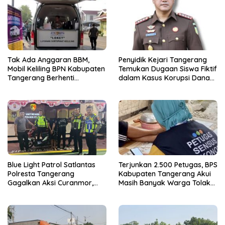
Tak Ada Anggaran BBM,
Penyidik Kejari Tangerang
Mobil Keliling BPN Kabupaten
Temukan Dugaan Siswa Fiktif
Tangerang Berhenti
dalam Kasus Korupsi Dana
Sementara
BOP PKBM
Blue Light Patrol Satlantas
Terjunkan 2.500 Petugas, BPS
Polresta Tangerang
Kabupaten Tangerang Akui
Gagalkan Aksi Curanmor,
Masih Banyak Warga Tolak
Dua Terduga Pelaku
Sensus Ekonomi
Diamankan