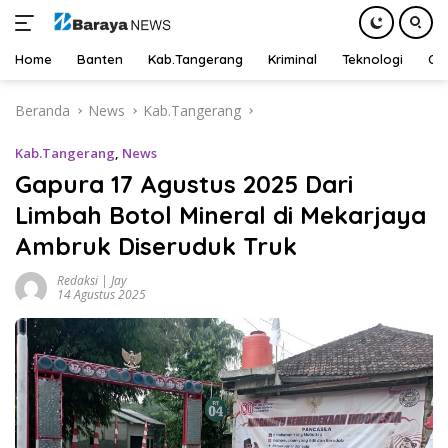
Home
Banten
Kab.Tangerang
Kriminal
Teknologi
Ot
Langsung
Beranda
News
Kab.Tangerang
ke
konten
Kab.Tangerang
,
News
Gapura 17 Agustus 2025 Dari
Limbah Botol Mineral di Mekarjaya
Ambruk Diseruduk Truk
Redaksi | Jay
14 Agustus 2025