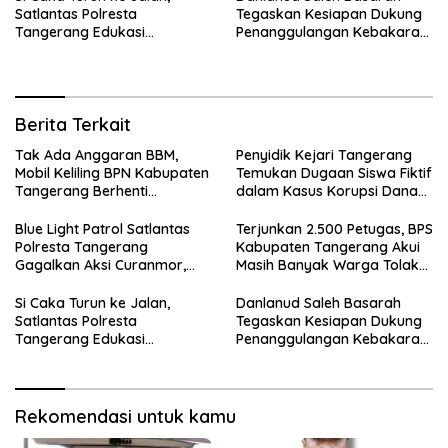
Satlantas Polresta
Tegaskan Kesiapan Dukung
Tangerang Edukasi
Penanggulangan Kebakaran
Pengendara di Titik Rawan
di Kabupaten Tangerang
Kecelakaan
Berita Terkait
Tak Ada Anggaran BBM,
Penyidik Kejari Tangerang
Mobil Keliling BPN Kabupaten
Temukan Dugaan Siswa Fiktif
Tangerang Berhenti
dalam Kasus Korupsi Dana
Sementara
BOP PKBM
Blue Light Patrol Satlantas
Terjunkan 2.500 Petugas, BPS
Polresta Tangerang
Kabupaten Tangerang Akui
Gagalkan Aksi Curanmor,
Masih Banyak Warga Tolak
Dua Terduga Pelaku
Sensus Ekonomi
Diamankan
Si Caka Turun ke Jalan,
Danlanud Saleh Basarah
Satlantas Polresta
Tegaskan Kesiapan Dukung
Tangerang Edukasi
Penanggulangan Kebakaran
Pengendara di Titik Rawan
di Kabupaten Tangerang
Kecelakaan
Rekomendasi untuk kamu