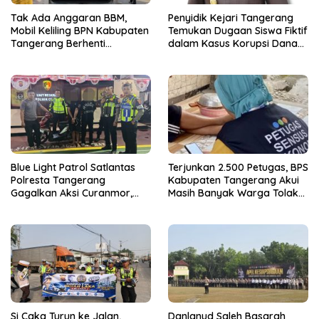
Tak Ada Anggaran BBM,
Penyidik Kejari Tangerang
Mobil Keliling BPN Kabupaten
Temukan Dugaan Siswa Fiktif
Tangerang Berhenti
dalam Kasus Korupsi Dana
Sementara
BOP PKBM
Blue Light Patrol Satlantas
Terjunkan 2.500 Petugas, BPS
Polresta Tangerang
Kabupaten Tangerang Akui
Gagalkan Aksi Curanmor,
Masih Banyak Warga Tolak
Dua Terduga Pelaku
Sensus Ekonomi
Diamankan
Si Caka Turun ke Jalan,
Danlanud Saleh Basarah