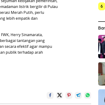
i sejumlah kebijakan pemerintah,
6
adaman listrik bergilir di Pulau
perasi Merah Putih, perlu
ng lebih empatik dan
Ba
i FWK, Herry Sinamarata,
berbagai tantangan yang
an secara efektif agar mampu
n publik terhadap arah