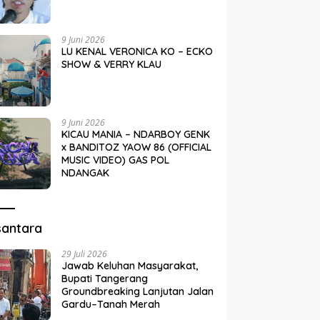
9 Juni 2026
LU KENAL VERONICA KO – ECKO
SHOW & VERRY KLAU
9 Juni 2026
KICAU MANIA – NDARBOY GENK
x BANDITOZ YAOW 86 (OFFICIAL
MUSIC VIDEO) GAS POL
NDANGAK
santara
29 Juli 2026
Jawab Keluhan Masyarakat,
Bupati Tangerang
Groundbreaking Lanjutan Jalan
Gardu–Tanah Merah