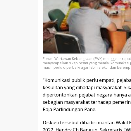
Forum Wartawan Kebangsaan (FWK) menggelar rapat 
menyampaikan sikap resmi yang menilai komunikasi
masih perlu diperbaiki agar lebih efektif dan berem
“Komunikasi publik perlu empati, peja
kesulitan yang dihadapi masyarakat. Sik
dipertontonkan pejabat negara hanya
sebagian masyarakat terhadap pemerin
Raja Parlindungan Pane.
Diskusi tersebut dihadiri mantan Wakil
2022, Hendry Ch Bangun, Sekretaris FWK