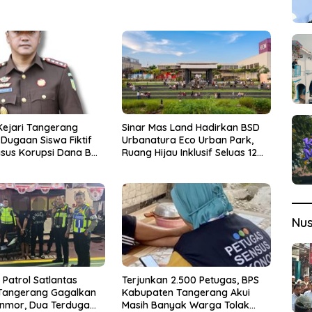
Kejari Tangerang
Sinar Mas Land Hadirkan BSD
Dugaan Siswa Fiktif
Urbanatura Eco Urban Park,
sus Korupsi Dana BOP
Ruang Hijau Inklusif Seluas 12
Hektare di BSD City
Nu
t Patrol Satlantas
Terjunkan 2.500 Petugas, BPS
 Tangerang Gagalkan
Kabupaten Tangerang Akui
anmor, Dua Terduga
Masih Banyak Warga Tolak