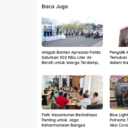
Baca Juga
Wagub Banten Apresiasi Polda
Penyidik 
Salurkan 502 Ribu Liter Air
Temukan 
Bersih untuk Warga Terdampak
dalam Ka
Kekeringan
PKBM
FWK: Kesantunan Berbahasa
Blue Ligh
Penting untuk Jaga
Polresta
Keharmonisan Bangsa
Aksi Cur