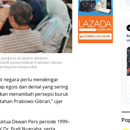
R
u
pengurus di Jakarta sebelum
 publik pemerintahan Prabowo-Gibran
pati kepada masyarakat.
bat negara perlu mendengar
ap egois dan denial yang sering
 akan menambah persepsi buruk
tahan Prabowo-Gibran,” ujar
Pop
 Ketua Dewan Pers periode 1999–
 Dr. Budi Nugraha, serta