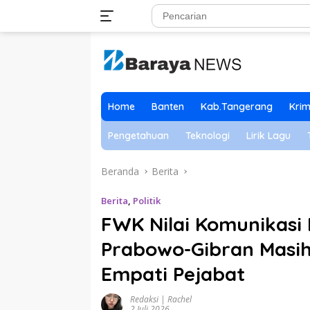
Langsung
ke
konten
Home
Banten
Kab.Tangerang
Krim
Pengetahuan
Teknologi
Lirik Lagu
Beranda
Berita
Berita
,
Politik
FWK Nilai Komunikasi
Prabowo-Gibran Masih
Empati Pejabat
Redaksi | Rachel
2 Juli 2026