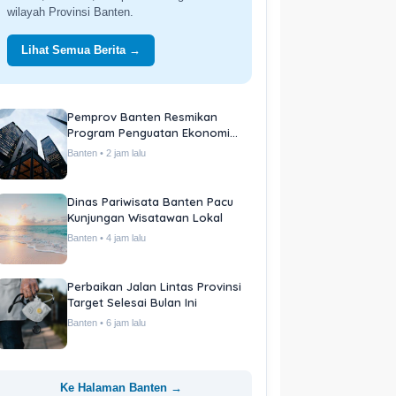
wilayah Provinsi Banten.
Lihat Semua Berita →
Pemprov Banten Resmikan
Program Penguatan Ekonomi
Daerah
Banten • 2 jam lalu
Dinas Pariwisata Banten Pacu
Kunjungan Wisatawan Lokal
Banten • 4 jam lalu
Perbaikan Jalan Lintas Provinsi
Target Selesai Bulan Ini
Banten • 6 jam lalu
Ke Halaman Banten →