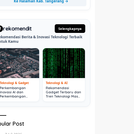
Ke Halaman Kab. Tangerang →
rekomendit
d
Selengkapnya
ekomendasi Berita & Inovasi Teknologi Terbaik
ntuk Kamu
Teknologi & Gadget
Teknologi & AI
Perkembangan
Rekomendasi
Inovasi AI dan
Gadget Terbaru dan
Perkembangan
Tren Teknologi Masa
Digital Terkini
Depan
ular Post