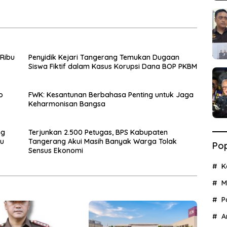
iamankan
Sensus Ekonomi
 Ribu
Penyidik Kejari Tangerang Temukan Dugaan
Siswa Fiktif dalam Kasus Korupsi Dana BOP PKBM
o
FWK: Kesantunan Berbahasa Penting untuk Jaga
Keharmonisan Bangsa
ng
Terjunkan 2.500 Petugas, BPS Kabupaten
ku
Tangerang Akui Masih Banyak Warga Tolak
Pop
Sensus Ekonomi
K
M
P
A