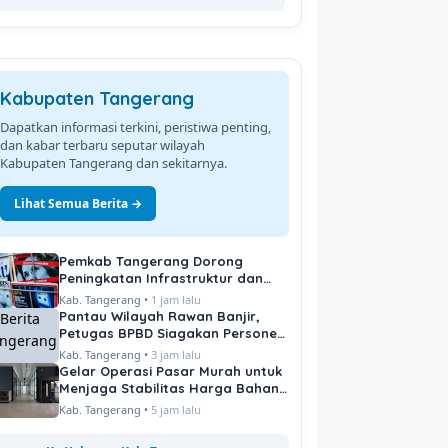
Kabupaten Tangerang
Dapatkan informasi terkini, peristiwa penting,
dan kabar terbaru seputar wilayah
Kabupaten Tangerang dan sekitarnya.
Lihat Semua Berita →
Pemkab Tangerang Dorong
Peningkatan Infrastruktur dan
Pelayanan Publik
Kab. Tangerang •
1 jam lalu
Pantau Wilayah Rawan Banjir,
Petugas BPBD Siagakan Personel
di Titik Kritis
Kab. Tangerang •
3 jam lalu
Gelar Operasi Pasar Murah untuk
Menjaga Stabilitas Harga Bahan
Pokok
Kab. Tangerang •
5 jam lalu