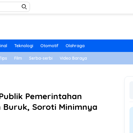
inal
Teknologi
Otomotif
Olahraga
Tips
Film
Serba-serbi
Video Baraya
 Publik Pemerintahan
 Buruk, Soroti Minimnya