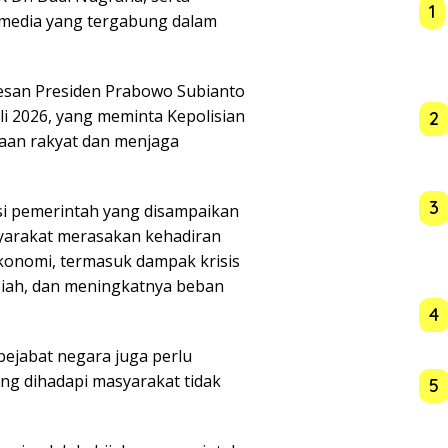
1
 media yang tergabung dalam
pesan Presiden Prabowo Subianto
li 2026, yang meminta Kepolisian
2
aan rakyat dan menjaga
3
i pemerintah yang disampaikan
syarakat merasakan kehadiran
konomi, termasuk dampak krisis
upiah, dan meningkatnya beban
4
ejabat negara juga perlu
ng dihadapi masyarakat tidak
5