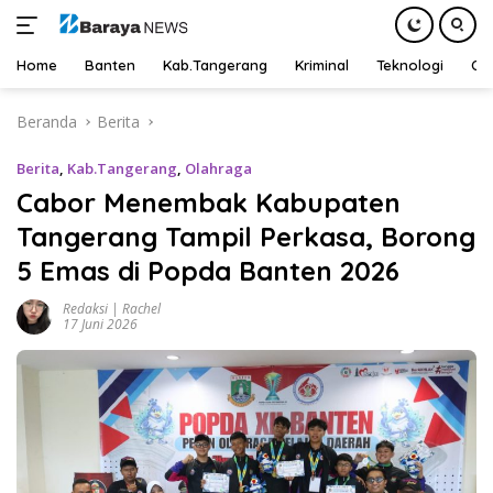
Home
Banten
Kab.Tangerang
Kriminal
Teknologi
Ot
Langsung
Beranda
Berita
ke
konten
Berita
,
Kab.Tangerang
,
Olahraga
Cabor Menembak Kabupaten
Tangerang Tampil Perkasa, Borong
5 Emas di Popda Banten 2026
Redaksi | Rachel
17 Juni 2026