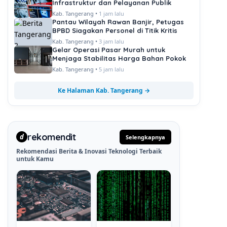
Infrastruktur dan Pelayanan Publik
Kab. Tangerang •
1 jam lalu
Pantau Wilayah Rawan Banjir, Petugas
BPBD Siagakan Personel di Titik Kritis
Kab. Tangerang •
3 jam lalu
Gelar Operasi Pasar Murah untuk
Menjaga Stabilitas Harga Bahan Pokok
Kab. Tangerang •
5 jam lalu
Ke Halaman Kab. Tangerang →
rekomendit
d
Selengkapnya
Rekomendasi Berita & Inovasi Teknologi Terbaik
untuk Kamu