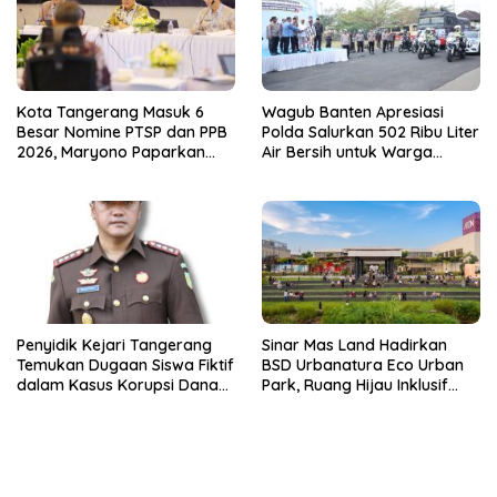
Kota Tangerang Masuk 6
Wagub Banten Apresiasi
Besar Nomine PTSP dan PPB
Polda Salurkan 502 Ribu Liter
2026, Maryono Paparkan
Air Bersih untuk Warga
Inovasi Perizinan
Terdampak Kekeringan
Penyidik Kejari Tangerang
Sinar Mas Land Hadirkan
Temukan Dugaan Siswa Fiktif
BSD Urbanatura Eco Urban
dalam Kasus Korupsi Dana
Park, Ruang Hijau Inklusif
BOP PKBM
Seluas 12 Hektare di BSD City