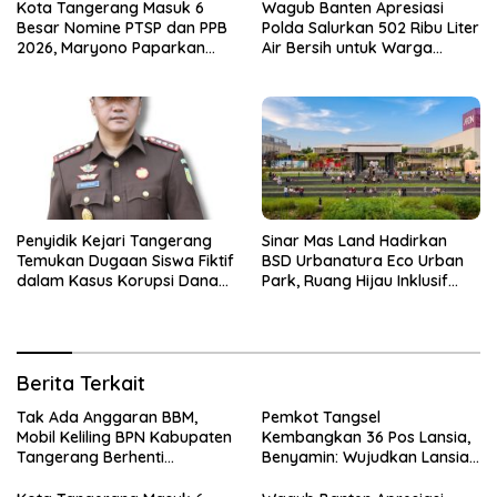
Kota Tangerang Masuk 6
Wagub Banten Apresiasi
Besar Nomine PTSP dan PPB
Polda Salurkan 502 Ribu Liter
2026, Maryono Paparkan
Air Bersih untuk Warga
Inovasi Perizinan
Terdampak Kekeringan
Penyidik Kejari Tangerang
Sinar Mas Land Hadirkan
Temukan Dugaan Siswa Fiktif
BSD Urbanatura Eco Urban
dalam Kasus Korupsi Dana
Park, Ruang Hijau Inklusif
BOP PKBM
Seluas 12 Hektare di BSD City
Berita Terkait
Tak Ada Anggaran BBM,
Pemkot Tangsel
Mobil Keliling BPN Kabupaten
Kembangkan 36 Pos Lansia,
Tangerang Berhenti
Benyamin: Wujudkan Lansia
Sementara
Sehat, Aktif, dan Bahagia