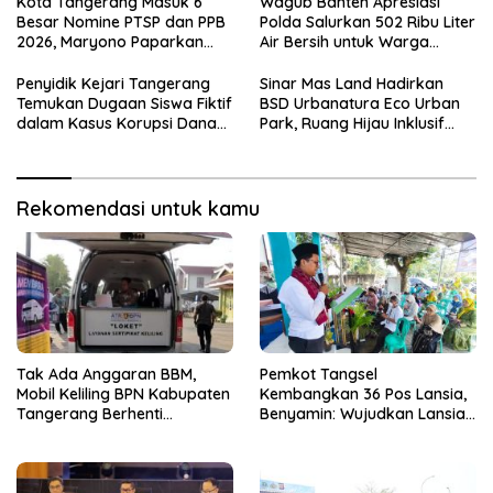
Kota Tangerang Masuk 6
Wagub Banten Apresiasi
Besar Nomine PTSP dan PPB
Polda Salurkan 502 Ribu Liter
2026, Maryono Paparkan
Air Bersih untuk Warga
Inovasi Perizinan
Terdampak Kekeringan
Penyidik Kejari Tangerang
Sinar Mas Land Hadirkan
Temukan Dugaan Siswa Fiktif
BSD Urbanatura Eco Urban
dalam Kasus Korupsi Dana
Park, Ruang Hijau Inklusif
BOP PKBM
Seluas 12 Hektare di BSD City
Rekomendasi untuk kamu
Tak Ada Anggaran BBM,
Pemkot Tangsel
Mobil Keliling BPN Kabupaten
Kembangkan 36 Pos Lansia,
Tangerang Berhenti
Benyamin: Wujudkan Lansia
Sementara
Sehat, Aktif, dan Bahagia