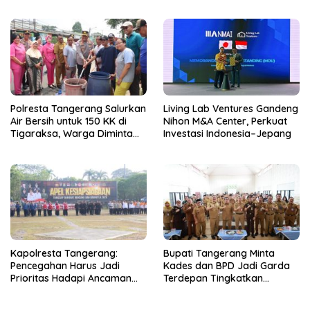
Pengendara di Titik Rawan
di Kabupaten Tangerang
Kecelakaan
Polresta Tangerang Salurkan
Living Lab Ventures Gandeng
Air Bersih untuk 150 KK di
Nihon M&A Center, Perkuat
Tigaraksa, Warga Diminta
Investasi Indonesia–Jepang
Hubungi Call Center 110
Kapolresta Tangerang:
Bupati Tangerang Minta
Pencegahan Harus Jadi
Kades dan BPD Jadi Garda
Prioritas Hadapi Ancaman
Terdepan Tingkatkan
Kebakaran Saat Kemarau
Kesadaran Hukum Warga