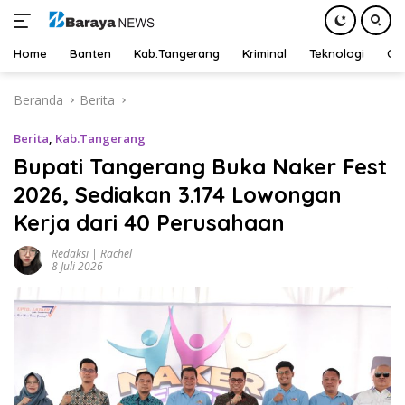
Home
Banten
Kab.Tangerang
Kriminal
Teknologi
Ot
Langsung
Beranda
Berita
ke
konten
Berita
,
Kab.Tangerang
Bupati Tangerang Buka Naker Fest
2026, Sediakan 3.174 Lowongan
Kerja dari 40 Perusahaan
Redaksi | Rachel
8 Juli 2026