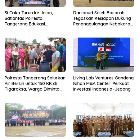
Si Caka Turun ke Jalan,
Danlanud Saleh Basarah
Satlantas Polresta
Tegaskan Kesiapan Dukung
Tangerang Edukasi
Penanggulangan Kebakaran
Pengendara di Titik Rawan
di Kabupaten Tangerang
Kecelakaan
Polresta Tangerang Salurkan
Living Lab Ventures Gandeng
Air Bersih untuk 150 KK di
Nihon M&A Center, Perkuat
Tigaraksa, Warga Diminta
Investasi Indonesia–Jepang
Hubungi Call Center 110