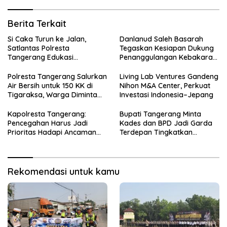
Berita Terkait
Si Caka Turun ke Jalan,
Danlanud Saleh Basarah
Satlantas Polresta
Tegaskan Kesiapan Dukung
Tangerang Edukasi
Penanggulangan Kebakaran
Pengendara di Titik Rawan
di Kabupaten Tangerang
Kecelakaan
Polresta Tangerang Salurkan
Living Lab Ventures Gandeng
Air Bersih untuk 150 KK di
Nihon M&A Center, Perkuat
Tigaraksa, Warga Diminta
Investasi Indonesia–Jepang
Hubungi Call Center 110
Kapolresta Tangerang:
Bupati Tangerang Minta
Pencegahan Harus Jadi
Kades dan BPD Jadi Garda
Prioritas Hadapi Ancaman
Terdepan Tingkatkan
Kebakaran Saat Kemarau
Kesadaran Hukum Warga
Rekomendasi untuk kamu