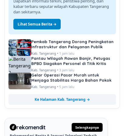
Dapatkan informasi terkini, peristiwa penting, dan
kabar terbaru seputar wilayah Kabupaten Tangerang
dan sekitarnya.
Lihat Semua Berita →
Pemkab Tangerang Dorong Peningkatan
Infrastruktur dan Pelayanan Publik
Kab. Tangerang •
1 jam lalu
Pantau Wilayah Rawan Banjir, Petugas
BPBD Siagakan Personel di Titik Kritis
Kab. Tangerang •
3 jam lalu
Gelar Operasi Pasar Murah untuk
Menjaga Stabilitas Harga Bahan Pokok
Kab. Tangerang •
5 jam lalu
Ke Halaman Kab. Tangerang →
rekomendit
d
Selengkapnya
Rekomendasi Berita & Inovasi Teknologi Terbaik