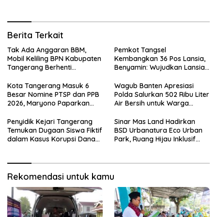
Berita Terkait
Tak Ada Anggaran BBM,
Pemkot Tangsel
Mobil Keliling BPN Kabupaten
Kembangkan 36 Pos Lansia,
Tangerang Berhenti
Benyamin: Wujudkan Lansia
Sementara
Sehat, Aktif, dan Bahagia
Kota Tangerang Masuk 6
Wagub Banten Apresiasi
Besar Nomine PTSP dan PPB
Polda Salurkan 502 Ribu Liter
2026, Maryono Paparkan
Air Bersih untuk Warga
Inovasi Perizinan
Terdampak Kekeringan
Penyidik Kejari Tangerang
Sinar Mas Land Hadirkan
Temukan Dugaan Siswa Fiktif
BSD Urbanatura Eco Urban
dalam Kasus Korupsi Dana
Park, Ruang Hijau Inklusif
BOP PKBM
Seluas 12 Hektare di BSD City
Rekomendasi untuk kamu