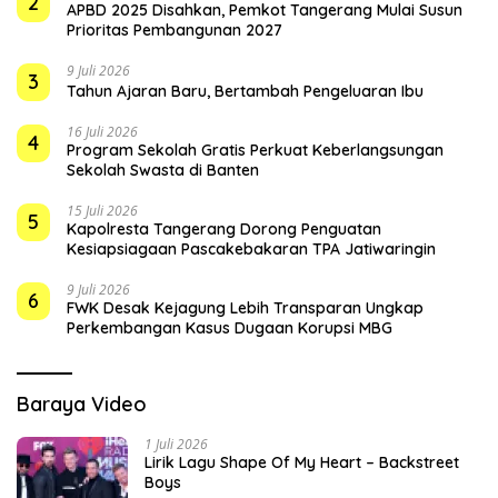
2
APBD 2025 Disahkan, Pemkot Tangerang Mulai Susun
Prioritas Pembangunan 2027
9 Juli 2026
3
Tahun Ajaran Baru, Bertambah Pengeluaran Ibu
16 Juli 2026
4
Program Sekolah Gratis Perkuat Keberlangsungan
Sekolah Swasta di Banten
15 Juli 2026
5
Kapolresta Tangerang Dorong Penguatan
Kesiapsiagaan Pascakebakaran TPA Jatiwaringin
9 Juli 2026
6
FWK Desak Kejagung Lebih Transparan Ungkap
Perkembangan Kasus Dugaan Korupsi MBG
Baraya Video
1 Juli 2026
Lirik Lagu Shape Of My Heart – Backstreet
Boys