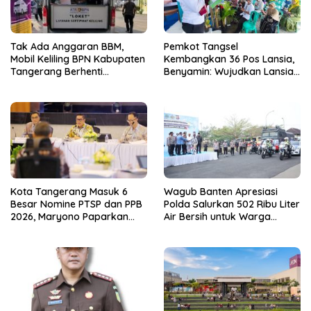
Tak Ada Anggaran BBM,
Pemkot Tangsel
Mobil Keliling BPN Kabupaten
Kembangkan 36 Pos Lansia,
Tangerang Berhenti
Benyamin: Wujudkan Lansia
Sementara
Sehat, Aktif, dan Bahagia
Kota Tangerang Masuk 6
Wagub Banten Apresiasi
Besar Nomine PTSP dan PPB
Polda Salurkan 502 Ribu Liter
2026, Maryono Paparkan
Air Bersih untuk Warga
Inovasi Perizinan
Terdampak Kekeringan