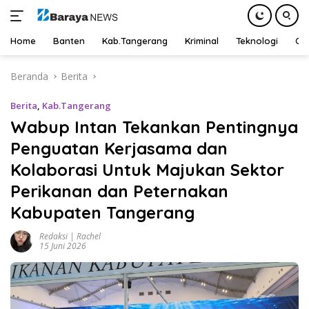
Home
Banten
Kab.Tangerang
Kriminal
Teknologi
Ot
Langsung
Beranda
Berita
ke
konten
Berita
,
Kab.Tangerang
Wabup Intan Tekankan Pentingnya
Penguatan Kerjasama dan
Kolaborasi Untuk Majukan Sektor
Perikanan dan Peternakan
Kabupaten Tangerang
Redaksi | Rachel
15 Juni 2026