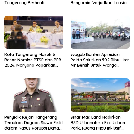
Tangerang Berhenti
Benyamin: Wujudkan Lansia
Sementara
Sehat, Aktif, dan Bahagia
Kota Tangerang Masuk 6
Wagub Banten Apresiasi
Besar Nomine PTSP dan PPB
Polda Salurkan 502 Ribu Liter
2026, Maryono Paparkan
Air Bersih untuk Warga
Inovasi Perizinan
Terdampak Kekeringan
Penyidik Kejari Tangerang
Sinar Mas Land Hadirkan
Temukan Dugaan Siswa Fiktif
BSD Urbanatura Eco Urban
dalam Kasus Korupsi Dana
Park, Ruang Hijau Inklusif
BOP PKBM
Seluas 12 Hektare di BSD City