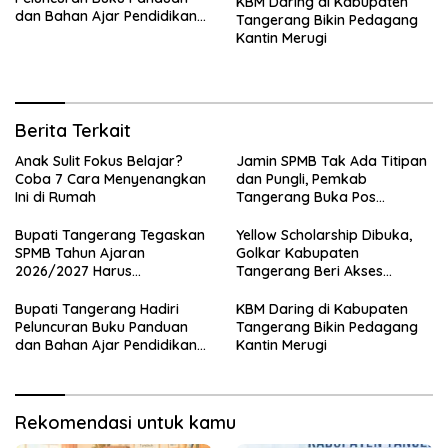
KBM Daring di Kabupaten
dan Bahan Ajar Pendidikan
Tangerang Bikin Pedagang
Anti Korupsi
Kantin Merugi
Berita Terkait
Anak Sulit Fokus Belajar?
Jamin SPMB Tak Ada Titipan
Coba 7 Cara Menyenangkan
dan Pungli, Pemkab
Ini di Rumah
Tangerang Buka Pos
Pengaduan
Bupati Tangerang Tegaskan
Yellow Scholarship Dibuka,
SPMB Tahun Ajaran
Golkar Kabupaten
2026/2027 Harus
Tangerang Beri Akses
Transparan dan Obyektif
Pendidikan untuk Generasi
Muda
Bupati Tangerang Hadiri
KBM Daring di Kabupaten
Peluncuran Buku Panduan
Tangerang Bikin Pedagang
dan Bahan Ajar Pendidikan
Kantin Merugi
Anti Korupsi
Rekomendasi untuk kamu