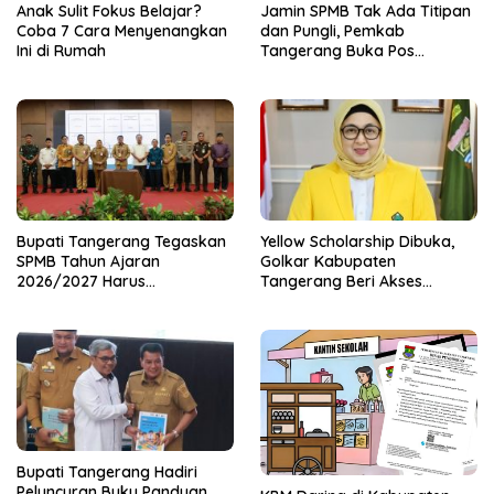
Anak Sulit Fokus Belajar?
Jamin SPMB Tak Ada Titipan
Coba 7 Cara Menyenangkan
dan Pungli, Pemkab
Ini di Rumah
Tangerang Buka Pos
Pengaduan
Bupati Tangerang Tegaskan
Yellow Scholarship Dibuka,
SPMB Tahun Ajaran
Golkar Kabupaten
2026/2027 Harus
Tangerang Beri Akses
Transparan dan Obyektif
Pendidikan untuk Generasi
Muda
Bupati Tangerang Hadiri
Peluncuran Buku Panduan