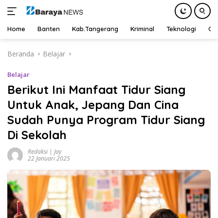
Home
Banten
Kab.Tangerang
Kriminal
Teknologi
Ot
Langsung
Beranda
Belajar
ke
konten
Belajar
Berikut Ini Manfaat Tidur Siang
Untuk Anak, Jepang Dan Cina
Sudah Punya Program Tidur Siang
Di Sekolah
Redaksi | Jay
22 Januari 2025