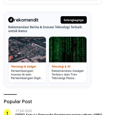
rekomendit
d
Selengkapnya
Rekomendasi Berita & Inovasi Teknologi Terbaik
untuk Kamu
Teknologi & Gadget
Teknologi & AI
Perkembangan
Rekomendasi Gadget
Inovasi AI dan
Terbaru dan Tren
Perkembangan Digital
Teknologi Masa
Terkini
Depan
Popular Post
17 Juli 2026
1
DPRD Setujui Raperda Pertanggungjawaban APBD