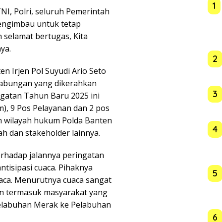
1
NI, Polri, seluruh Pemerintah
engimbau untuk tetap
 selamat bertugas, Kita
ya.
2
 Irjen Pol Suyudi Ario Seto
gabungan yang dikerahkan
3
gatan Tahun Baru 2025 ini
), 9 Pos Pelayanan dan 2 pos
ruh wilayah hukum Polda Banten
4
ah dan stakeholder lainnya.
erhadap jalannya peringatan
ntisipasi cuaca. Pihaknya
5
ca. Menurutnya cuaca sangat
n termasuk masyarakat yang
elabuhan Merak ke Pelabuhan
6