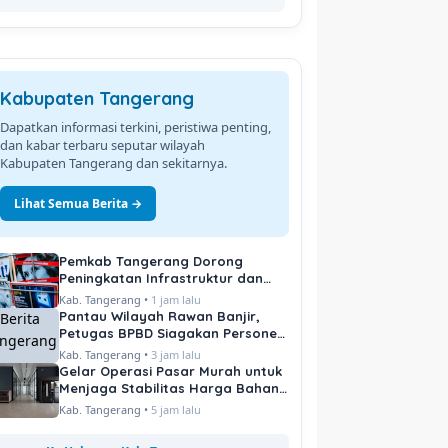
Kabupaten Tangerang
Dapatkan informasi terkini, peristiwa penting,
dan kabar terbaru seputar wilayah
Kabupaten Tangerang dan sekitarnya.
Lihat Semua Berita →
Pemkab Tangerang Dorong
Peningkatan Infrastruktur dan
Pelayanan Publik
Kab. Tangerang •
1 jam lalu
Pantau Wilayah Rawan Banjir,
Petugas BPBD Siagakan Personel
di Titik Kritis
Kab. Tangerang •
3 jam lalu
Gelar Operasi Pasar Murah untuk
Menjaga Stabilitas Harga Bahan
Pokok
Kab. Tangerang •
5 jam lalu