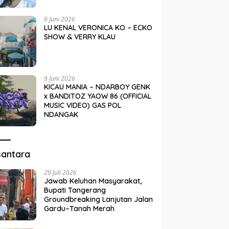
9 Juni 2026
LU KENAL VERONICA KO – ECKO
SHOW & VERRY KLAU
9 Juni 2026
KICAU MANIA – NDARBOY GENK
x BANDITOZ YAOW 86 (OFFICIAL
MUSIC VIDEO) GAS POL
NDANGAK
santara
29 Juli 2026
Jawab Keluhan Masyarakat,
Bupati Tangerang
Groundbreaking Lanjutan Jalan
Gardu–Tanah Merah