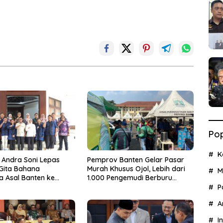
Pop
K
 Andra Soni Lepas
Pemprov Banten Gelar Pasar
 Gita Bahana
Murah Khusus Ojol, Lebih dari
M
a Asal Banten ke
1.000 Pengemudi Berburu
asional
Sembako Murah
P
A
I