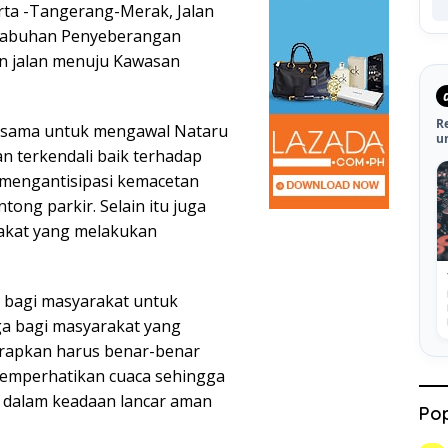
rta -Tangerang-Merak, Jalan
elabuhan Penyeberangan
an jalan menuju Kawasan
R
a-sama untuk mengawal Nataru
u
n terkendali baik terhadap
m mengantisipasi kemacetan
ong parkir. Selain itu juga
rakat yang melakukan
 bagi masyarakat untuk
a bagi masyarakat yang
arapkan harus benar-benar
emperhatikan cuaca sehingga
 dalam keadaan lancar aman
Pop