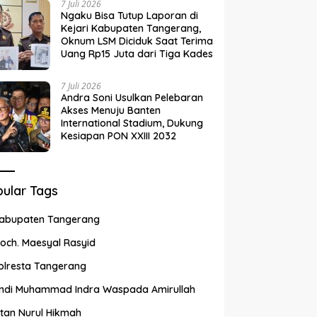
7 Juli 2026
Ngaku Bisa Tutup Laporan di
Kejari Kabupaten Tangerang,
Oknum LSM Diciduk Saat Terima
Uang Rp15 Juta dari Tiga Kades
7 Juli 2026
Andra Soni Usulkan Pelebaran
Akses Menuju Banten
International Stadium, Dukung
Kesiapan PON XXIII 2032
ular Tags
abupaten Tangerang
och. Maesyal Rasyid
olresta Tangerang
ndi Muhammad Indra Waspada Amirullah
ntan Nurul Hikmah