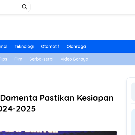
inal
Teknologi
Otomotif
Olahraga
Tips
Film
Serba-serbi
Video Baraya
 Damenta Pastikan Kesiapan
024-2025