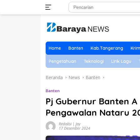
Langsung
ke
konten
Home
Banten
Kab.Tangerang
Krim
Pengetahuan
Teknologi
Lirik Lagu
Beranda
News
Banten
Banten
Pj Gubernur Banten A
Pengawalan Nataru 2
Redaksi | Jay
17 Desember 2024