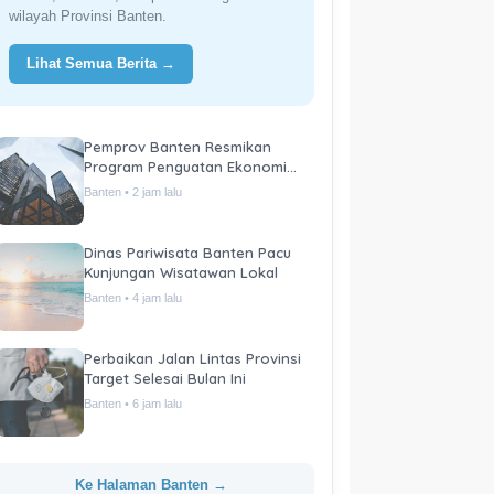
wilayah Provinsi Banten.
Lihat Semua Berita →
Pemprov Banten Resmikan
Program Penguatan Ekonomi
Daerah
Banten • 2 jam lalu
Dinas Pariwisata Banten Pacu
Kunjungan Wisatawan Lokal
Banten • 4 jam lalu
Perbaikan Jalan Lintas Provinsi
Target Selesai Bulan Ini
Banten • 6 jam lalu
Ke Halaman Banten →