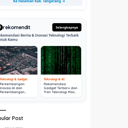
Ke Halaman Kab. Tangerang →
rekomendit
d
Selengkapnya
ekomendasi Berita & Inovasi Teknologi Terbaik
ntuk Kamu
Teknologi & Gadget
Teknologi & AI
Perkembangan
Rekomendasi
Inovasi AI dan
Gadget Terbaru dan
Perkembangan
Tren Teknologi Masa
Digital Terkini
Depan
ular Post