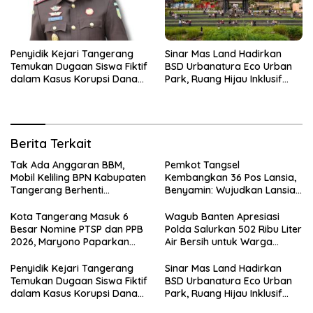
Penyidik Kejari Tangerang
Sinar Mas Land Hadirkan
Temukan Dugaan Siswa Fiktif
BSD Urbanatura Eco Urban
dalam Kasus Korupsi Dana
Park, Ruang Hijau Inklusif
BOP PKBM
Seluas 12 Hektare di BSD City
Berita Terkait
Tak Ada Anggaran BBM,
Pemkot Tangsel
Mobil Keliling BPN Kabupaten
Kembangkan 36 Pos Lansia,
Tangerang Berhenti
Benyamin: Wujudkan Lansia
Sementara
Sehat, Aktif, dan Bahagia
Kota Tangerang Masuk 6
Wagub Banten Apresiasi
Besar Nomine PTSP dan PPB
Polda Salurkan 502 Ribu Liter
2026, Maryono Paparkan
Air Bersih untuk Warga
Inovasi Perizinan
Terdampak Kekeringan
Penyidik Kejari Tangerang
Sinar Mas Land Hadirkan
Temukan Dugaan Siswa Fiktif
BSD Urbanatura Eco Urban
dalam Kasus Korupsi Dana
Park, Ruang Hijau Inklusif
BOP PKBM
Seluas 12 Hektare di BSD City