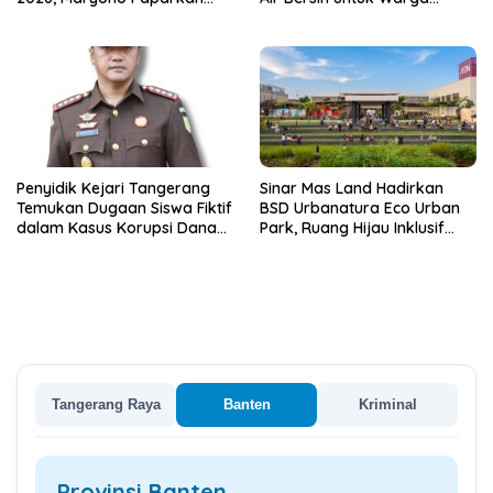
Inovasi Perizinan
Terdampak Kekeringan
Penyidik Kejari Tangerang
Sinar Mas Land Hadirkan
Temukan Dugaan Siswa Fiktif
BSD Urbanatura Eco Urban
dalam Kasus Korupsi Dana
Park, Ruang Hijau Inklusif
BOP PKBM
Seluas 12 Hektare di BSD City
Tangerang Raya
Banten
Kriminal
Provinsi Banten