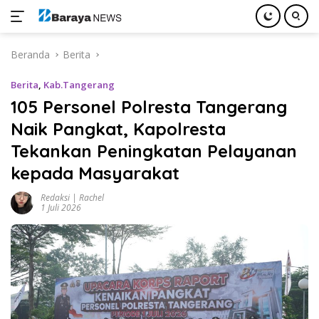
Langsung
Beranda
Berita
ke
konten
Berita
,
Kab.Tangerang
105 Personel Polresta Tangerang
Naik Pangkat, Kapolresta
Tekankan Peningkatan Pelayanan
kepada Masyarakat
Redaksi | Rachel
1 Juli 2026