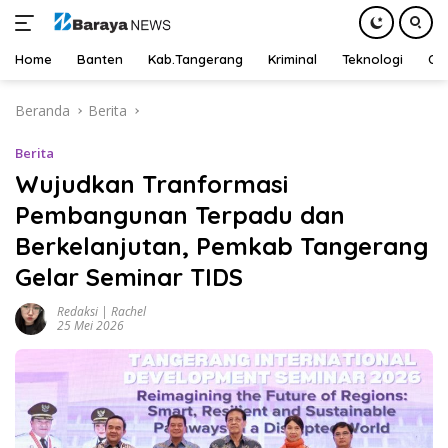
Home
Banten
Kab.Tangerang
Kriminal
Teknologi
Ot
Langsung
Beranda
Berita
ke
konten
Berita
Wujudkan Tranformasi
Pembangunan Terpadu dan
Berkelanjutan, Pemkab Tangerang
Gelar Seminar TIDS
Redaksi | Rachel
25 Mei 2026