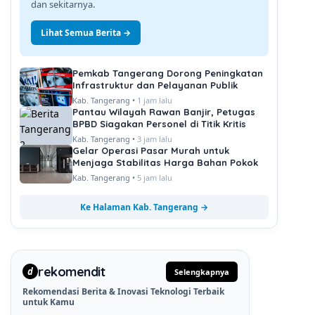
dan sekitarnya.
Lihat Semua Berita →
Pemkab Tangerang Dorong Peningkatan
Infrastruktur dan Pelayanan Publik
Kab. Tangerang •
1 jam lalu
Pantau Wilayah Rawan Banjir, Petugas
BPBD Siagakan Personel di Titik Kritis
Kab. Tangerang •
3 jam lalu
Gelar Operasi Pasar Murah untuk
Menjaga Stabilitas Harga Bahan Pokok
Kab. Tangerang •
5 jam lalu
Ke Halaman Kab. Tangerang →
rekomendit
d
Selengkapnya
Rekomendasi Berita & Inovasi Teknologi Terbaik
untuk Kamu