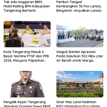
Tak Ada Anggaran BBM,
Pemkot Tangsel
Mobil Keliling BPN Kabupaten
Kembangkan 36 Pos Lansia,
Tangerang Berhenti
Benyamin: Wujudkan Lansia
Sementara
Sehat, Aktif, dan Bahagia
Kota Tangerang Masuk 6
Wagub Banten Apresiasi
Besar Nomine PTSP dan PPB
Polda Salurkan 502 Ribu Liter
2026, Maryono Paparkan
Air Bersih untuk Warga
Inovasi Perizinan
Terdampak Kekeringan
Penyidik Kejari Tangerang
Sinar Mas Land Hadirkan
Temukan Dugaan Siswa Fiktif
BSD Urbanatura Eco Urban