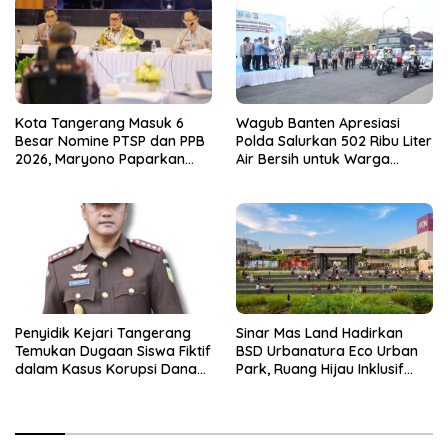
Kota Tangerang Masuk 6
Wagub Banten Apresiasi
Besar Nomine PTSP dan PPB
Polda Salurkan 502 Ribu Liter
2026, Maryono Paparkan
Air Bersih untuk Warga
Inovasi Perizinan
Terdampak Kekeringan
Penyidik Kejari Tangerang
Sinar Mas Land Hadirkan
Temukan Dugaan Siswa Fiktif
BSD Urbanatura Eco Urban
dalam Kasus Korupsi Dana
Park, Ruang Hijau Inklusif
BOP PKBM
Seluas 12 Hektare di BSD City