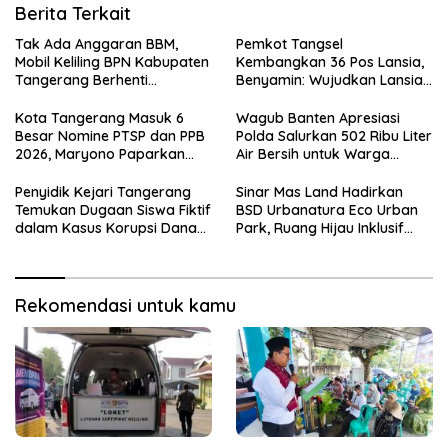
Berita Terkait
Tak Ada Anggaran BBM,
Pemkot Tangsel
Mobil Keliling BPN Kabupaten
Kembangkan 36 Pos Lansia,
Tangerang Berhenti
Benyamin: Wujudkan Lansia
Sementara
Sehat, Aktif, dan Bahagia
Kota Tangerang Masuk 6
Wagub Banten Apresiasi
Besar Nomine PTSP dan PPB
Polda Salurkan 502 Ribu Liter
2026, Maryono Paparkan
Air Bersih untuk Warga
Inovasi Perizinan
Terdampak Kekeringan
Penyidik Kejari Tangerang
Sinar Mas Land Hadirkan
Temukan Dugaan Siswa Fiktif
BSD Urbanatura Eco Urban
dalam Kasus Korupsi Dana
Park, Ruang Hijau Inklusif
BOP PKBM
Seluas 12 Hektare di BSD City
Rekomendasi untuk kamu