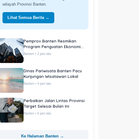
wilayah Provinsi Banten.
Lihat Semua Berita →
Pemprov Banten Resmikan
Program Penguatan Ekonomi
Daerah
Banten • 2 jam lalu
Dinas Pariwisata Banten Pacu
Kunjungan Wisatawan Lokal
Banten • 4 jam lalu
Perbaikan Jalan Lintas Provinsi
Target Selesai Bulan Ini
Banten • 6 jam lalu
Ke Halaman Banten →