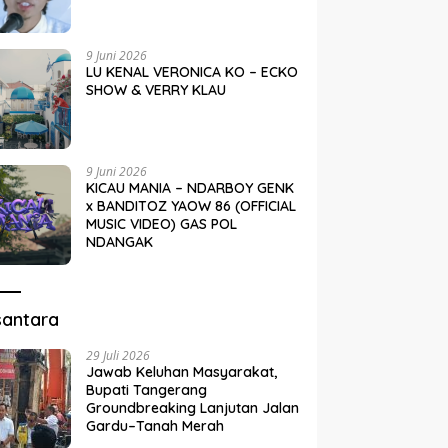
9 Juni 2026
LU KENAL VERONICA KO – ECKO
SHOW & VERRY KLAU
9 Juni 2026
KICAU MANIA – NDARBOY GENK
x BANDITOZ YAOW 86 (OFFICIAL
MUSIC VIDEO) GAS POL
NDANGAK
santara
29 Juli 2026
Jawab Keluhan Masyarakat,
Bupati Tangerang
Groundbreaking Lanjutan Jalan
Gardu–Tanah Merah