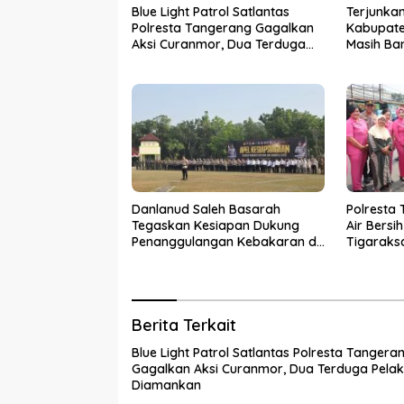
Blue Light Patrol Satlantas
Terjunkan
Polresta Tangerang Gagalkan
Kabupate
Aksi Curanmor, Dua Terduga
Masih Ba
Pelaku Diamankan
Sensus E
Danlanud Saleh Basarah
Polresta
Tegaskan Kesiapan Dukung
Air Bersi
Penanggulangan Kebakaran di
Tigaraks
Kabupaten Tangerang
Hubungi C
Berita Terkait
Blue Light Patrol Satlantas Polresta Tangera
Gagalkan Aksi Curanmor, Dua Terduga Pela
Diamankan