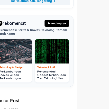
Ke Halaman Kab. Tangerang →
rekomendit
d
Selengkapnya
ekomendasi Berita & Inovasi Teknologi Terbaik
ntuk Kamu
Teknologi & Gadget
Teknologi & AI
Perkembangan
Rekomendasi
Inovasi AI dan
Gadget Terbaru dan
Perkembangan
Tren Teknologi Masa
Digital Terkini
Depan
ular Post