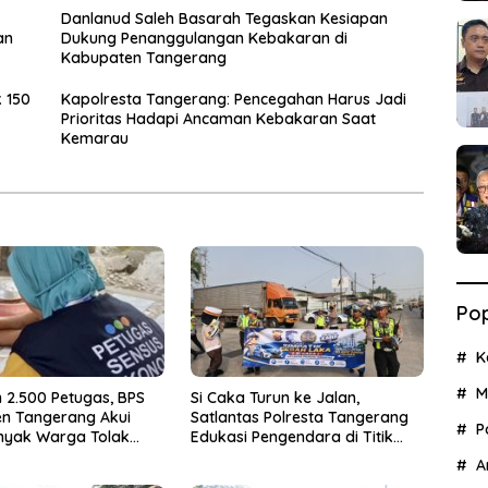
Danlanud Saleh Basarah Tegaskan Kesiapan
an
Dukung Penanggulangan Kebakaran di
Kabupaten Tangerang
k 150
Kapolresta Tangerang: Pencegahan Harus Jadi
Prioritas Hadapi Ancaman Kebakaran Saat
Kemarau
Pop
K
M
 2.500 Petugas, BPS
Si Caka Turun ke Jalan,
n Tangerang Akui
Satlantas Polresta Tangerang
P
nyak Warga Tolak
Edukasi Pengendara di Titik
konomi
Rawan Kecelakaan
A