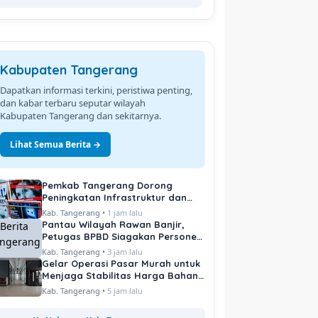
Kabupaten Tangerang
Dapatkan informasi terkini, peristiwa penting,
dan kabar terbaru seputar wilayah
Kabupaten Tangerang dan sekitarnya.
Lihat Semua Berita →
Pemkab Tangerang Dorong
Peningkatan Infrastruktur dan
Pelayanan Publik
Kab. Tangerang •
1 jam lalu
Pantau Wilayah Rawan Banjir,
Petugas BPBD Siagakan Personel
di Titik Kritis
Kab. Tangerang •
3 jam lalu
Gelar Operasi Pasar Murah untuk
Menjaga Stabilitas Harga Bahan
Pokok
Kab. Tangerang •
5 jam lalu