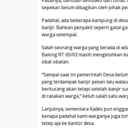
Pasalnya, bantuan sembako dari Dinas 
sepekan belum dibagikan oleh pihak pe
Padahal, ada beberapa kampung di des
banjir. Bahkan penyakit seperti gatal g
warga setempat.
Salah seorang warga yang berada di w
Balong RT 05/03 masih mengeluhkan b
obat obatan.
“Sampai saat ini pemerintah Desa bel
yang terdampak banjir pekan lalu wala
berkurang akan tetapi setelah banjir s
di rasakan warga,” keluh salah satu war
Lanjutnya, sementara Kades pun enggan
kenapa padahal kami warganya juga toh 
tetep aja ke kantor desa.