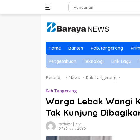
Langsung
ke
konten
Home
Banten
Kab.Tangerang
Krim
Pengetahuan
Teknologi
Lirik Lagu
Beranda
News
Kab.Tangerang
Kab.Tangerang
Warga Lebak Wangi 
Tak Kunjung Dibagikan
Redaksi | Jay
5 Februari 2025