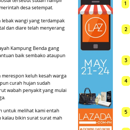
Sosial tersebut sudah hampir
1
merintah desa setempat.
a lebak wangi yang terdampak
atal dan diare telah menyerang
2
ilayah Kampung Benda gang
antuan baik sembako ataupun
3
um merespon keluh kesah warga
4
upun curah hujan sudah
urut wabah penyakit yang mulai
ga.
 untuk melihat kami entah
5
kalau bikin surat surat mah