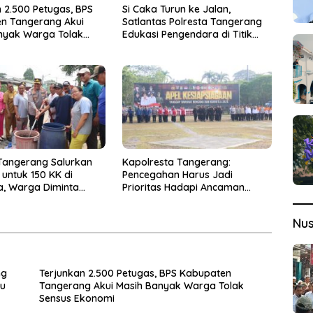
 2.500 Petugas, BPS
Si Caka Turun ke Jalan,
n Tangerang Akui
Satlantas Polresta Tangerang
nyak Warga Tolak
Edukasi Pengendara di Titik
konomi
Rawan Kecelakaan
 Tangerang Salurkan
Kapolresta Tangerang:
h untuk 150 KK di
Pencegahan Harus Jadi
a, Warga Diminta
Prioritas Hadapi Ancaman
all Center 110
Kebakaran Saat Kemarau
Nu
ng
Terjunkan 2.500 Petugas, BPS Kabupaten
ku
Tangerang Akui Masih Banyak Warga Tolak
Sensus Ekonomi