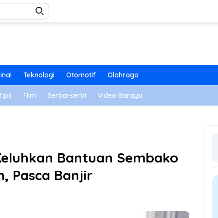
inal
Teknologi
Otomotif
Olahraga
Tips
Film
Serba-serbi
Video Baraya
Keluhkan Bantuan Sembako
, Pasca Banjir