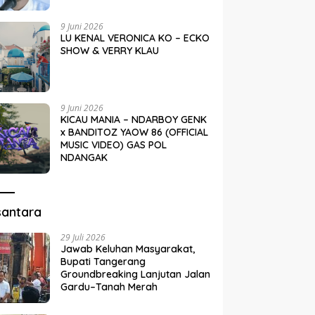
9 Juni 2026
LU KENAL VERONICA KO – ECKO
SHOW & VERRY KLAU
9 Juni 2026
KICAU MANIA – NDARBOY GENK
x BANDITOZ YAOW 86 (OFFICIAL
MUSIC VIDEO) GAS POL
NDANGAK
santara
29 Juli 2026
Jawab Keluhan Masyarakat,
Bupati Tangerang
Groundbreaking Lanjutan Jalan
Gardu–Tanah Merah