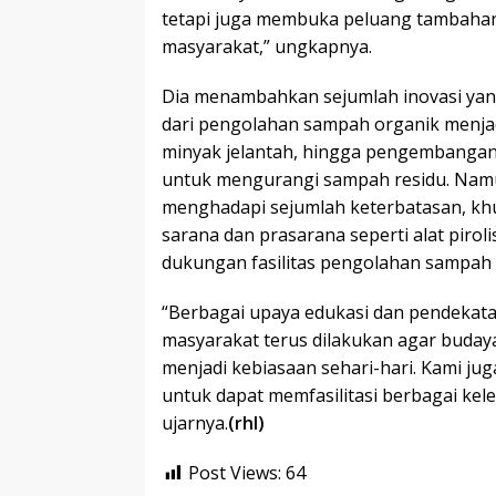
tetapi juga membuka peluang tambahan
masyarakat,” ungkapnya.
Dia menambahkan sejumlah inovasi yang
dari pengolahan sampah organik menj
minyak jelantah, hingga pengembangan a
untuk mengurangi sampah residu. Namu
menghadapi sejumlah keterbatasan, kh
sarana dan prasarana seperti alat piroli
dukungan fasilitas pengolahan sampah 
“Berbagai upaya edukasi dan pendekat
masyarakat terus dilakukan agar buda
menjadi kebiasaan sehari-hari. Kami ju
untuk dapat memfasilitasi berbagai ke
ujarnya.
(rhl)
Post Views:
64