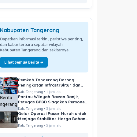
Kabupaten Tangerang
Dapatkan informasi terkini, peristiwa penting,
dan kabar terbaru seputar wilayah
Kabupaten Tangerang dan sekitarnya.
Lihat Semua Berita →
Pemkab Tangerang Dorong
Peningkatan Infrastruktur dan
Pelayanan Publik
Kab. Tangerang •
1 jam lalu
Pantau Wilayah Rawan Banjir,
Petugas BPBD Siagakan Personel
di Titik Kritis
Kab. Tangerang •
3 jam lalu
Gelar Operasi Pasar Murah untuk
Menjaga Stabilitas Harga Bahan
Pokok
Kab. Tangerang •
5 jam lalu