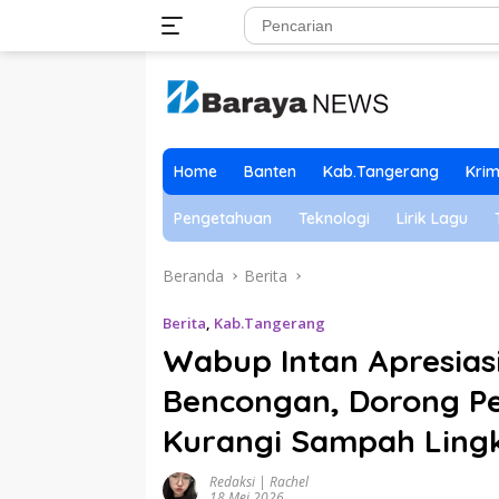
Langsung
ke
konten
Home
Banten
Kab.Tangerang
Krim
Pengetahuan
Teknologi
Lirik Lagu
Beranda
Berita
Berita
,
Kab.Tangerang
Wabup Intan Apresia
Bencongan, Dorong P
Kurangi Sampah Ling
Redaksi | Rachel
18 Mei 2026