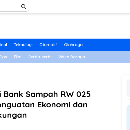
inal
Teknologi
Otomotif
Olahraga
Tips
Film
Serba-serbi
Video Baraya
si Bank Sampah RW 025
enguatan Ekonomi dan
kungan