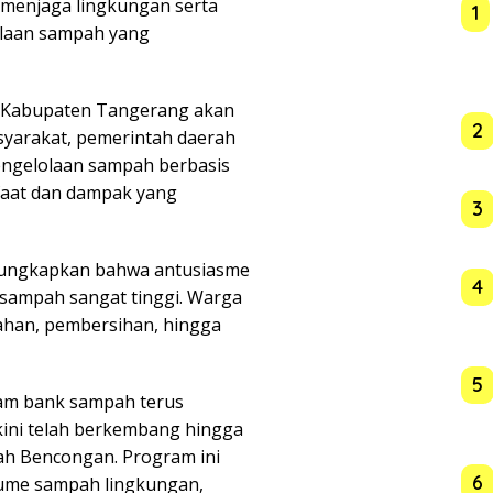
enjaga lingkungan serta
1
olaan sampah yang
 Kabupaten Tangerang akan
2
syarakat, pemerintah daerah
ngelolaan sampah berbasis
faat dan dampak yang
3
ngungkapkan bahwa antusiasme
4
sampah sangat tinggi. Warga
lahan, pembersihan, hingga
5
ram bank sampah terus
kini telah berkembang hingga
ah Bencongan. Program ini
6
ume sampah lingkungan,