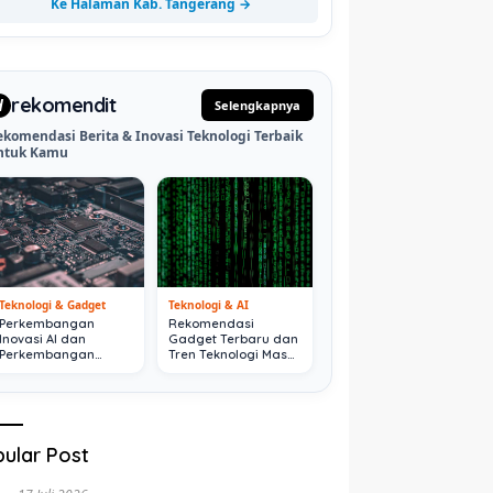
Ke Halaman Kab. Tangerang →
rekomendit
d
Selengkapnya
ekomendasi Berita & Inovasi Teknologi Terbaik
ntuk Kamu
Teknologi & Gadget
Teknologi & AI
Perkembangan
Rekomendasi
Inovasi AI dan
Gadget Terbaru dan
Perkembangan
Tren Teknologi Masa
Digital Terkini
Depan
ular Post