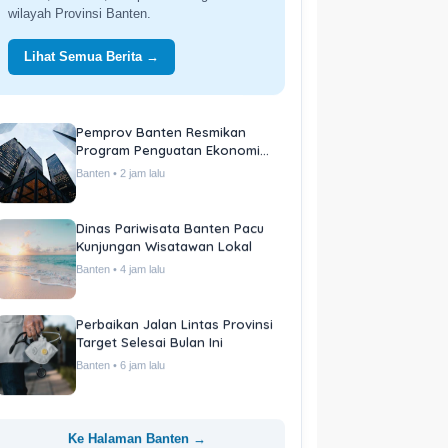
wilayah Provinsi Banten.
Lihat Semua Berita →
Pemprov Banten Resmikan
Program Penguatan Ekonomi
Daerah
Banten • 2 jam lalu
Dinas Pariwisata Banten Pacu
Kunjungan Wisatawan Lokal
Banten • 4 jam lalu
Perbaikan Jalan Lintas Provinsi
Target Selesai Bulan Ini
Banten • 6 jam lalu
Ke Halaman Banten →