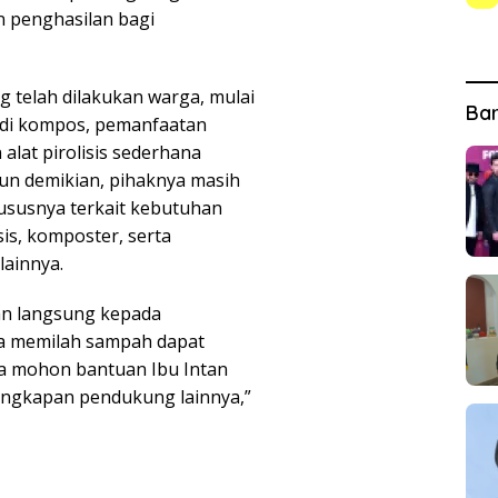
 penghasilan bagi
 telah dilakukan warga, mulai
Ba
adi kompos, pemanfaatan
lat pirolisis sederhana
n demikian, pihaknya masih
ususnya terkait kebutuhan
sis, komposter, serta
lainnya.
an langsung kepada
ya memilah sampah dapat
ga mohon bantuan Ibu Intan
lengkapan pendukung lainnya,”