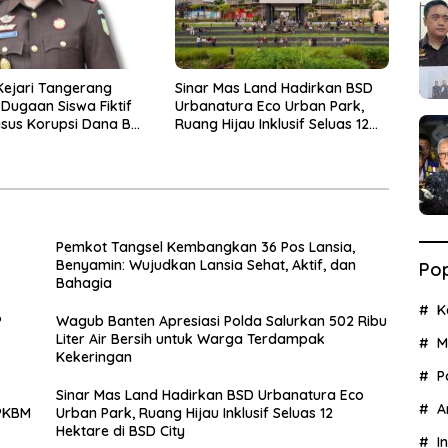
Kejari Tangerang
Sinar Mas Land Hadirkan BSD
Dugaan Siswa Fiktif
Urbanatura Eco Urban Park,
sus Korupsi Dana BOP
Ruang Hijau Inklusif Seluas 12
Hektare di BSD City
Pemkot Tangsel Kembangkan 36 Pos Lansia,
Benyamin: Wujudkan Lansia Sehat, Aktif, dan
Pop
Bahagia
K
P
Wagub Banten Apresiasi Polda Salurkan 502 Ribu
Liter Air Bersih untuk Warga Terdampak
M
Kekeringan
P
Sinar Mas Land Hadirkan BSD Urbanatura Eco
A
 PKBM
Urban Park, Ruang Hijau Inklusif Seluas 12
Hektare di BSD City
I