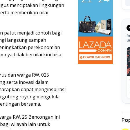
igus menciptakan lingkungan
serta memberikan nilai
an patut menjadi contoh bagi
R
angi langsung sampah
u
meningkatkan perekonomian
ya tidak bernilai kini bisa
rus dan warga RW. 025
g serta inovasi dalam
harapkan dapat menginspirasi
rgotong royong mengelola
pentingan bersama.
arga RW. 25 Bencongan ini.
Pop
bagi wilayah lain untuk