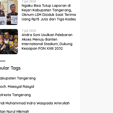
7 Juli 2026
Ngaku Bisa Tutup Laporan di
Kejari Kabupaten Tangerang,
Oknum LSM Diciduk Saat Terima
Uang Rp15 Juta dari Tiga Kades
7 Juli 2026
Andra Soni Usulkan Pelebaran
Akses Menuju Banten
International Stadium, Dukung
Kesiapan PON XXIII 2032
ular Tags
abupaten Tangerang
och. Maesyal Rasyid
olresta Tangerang
ndi Muhammad Indra Waspada Amirullah
ntan Nurul Hikmah