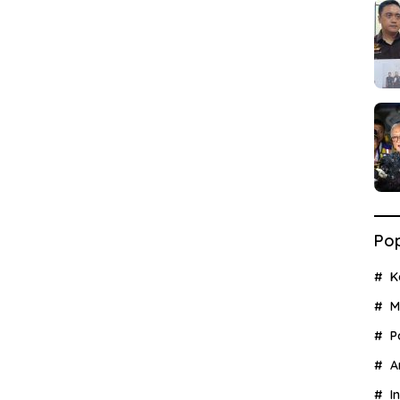
Pop
K
M
P
A
I