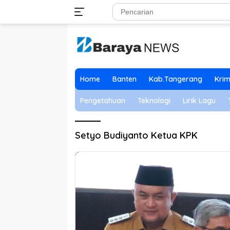
Langsung
ke
konten
Home
Banten
Kab.Tangerang
Krim
Pengetahuan
Teknologi
Lirik Lagu
Setyo Budiyanto Ketua KPK