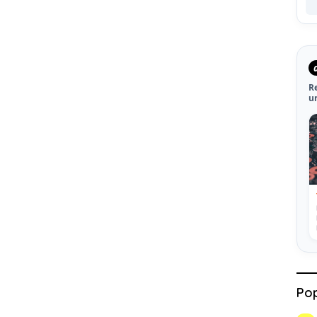
R
u
Pop