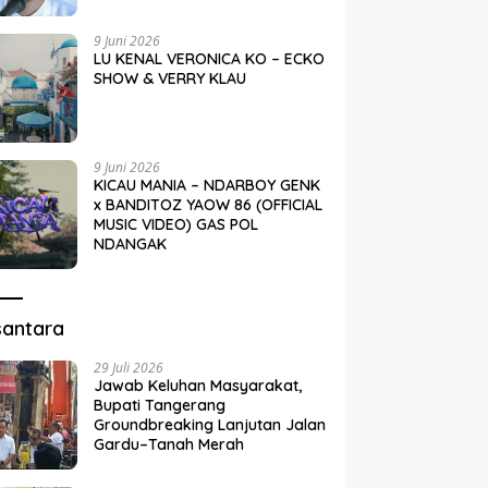
9 Juni 2026
LU KENAL VERONICA KO – ECKO
SHOW & VERRY KLAU
9 Juni 2026
KICAU MANIA – NDARBOY GENK
x BANDITOZ YAOW 86 (OFFICIAL
MUSIC VIDEO) GAS POL
NDANGAK
santara
29 Juli 2026
Jawab Keluhan Masyarakat,
Bupati Tangerang
Groundbreaking Lanjutan Jalan
Gardu–Tanah Merah