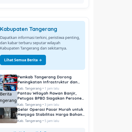
Kabupaten Tangerang
Dapatkan informasi terkini, peristiwa penting,
dan kabar terbaru seputar wilayah
Kabupaten Tangerang dan sekitarnya.
Lihat Semua Berita →
Pemkab Tangerang Dorong
Peningkatan Infrastruktur dan
Pelayanan Publik
Kab. Tangerang •
1 jam lalu
Pantau Wilayah Rawan Banjir,
Petugas BPBD Siagakan Personel
di Titik Kritis
Kab. Tangerang •
3 jam lalu
Gelar Operasi Pasar Murah untuk
Menjaga Stabilitas Harga Bahan
Pokok
Kab. Tangerang •
5 jam lalu