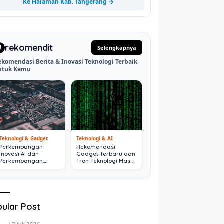
Ke Halaman Kab. Tangerang →
rekomendit
d
Selengkapnya
ekomendasi Berita & Inovasi Teknologi Terbaik
ntuk Kamu
Teknologi & Gadget
Teknologi & AI
Perkembangan
Rekomendasi
Inovasi AI dan
Gadget Terbaru dan
Perkembangan
Tren Teknologi Masa
Digital Terkini
Depan
ular Post