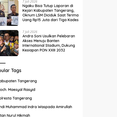
7 Juli 2026
Ngaku Bisa Tutup Laporan di
Kejari Kabupaten Tangerang,
Oknum LSM Diciduk Saat Terima
Uang Rp15 Juta dari Tiga Kades
7 Juli 2026
Andra Soni Usulkan Pelebaran
Akses Menuju Banten
International Stadium, Dukung
Kesiapan PON XXIII 2032
ular Tags
abupaten Tangerang
och. Maesyal Rasyid
olresta Tangerang
ndi Muhammad Indra Waspada Amirullah
ntan Nurul Hikmah