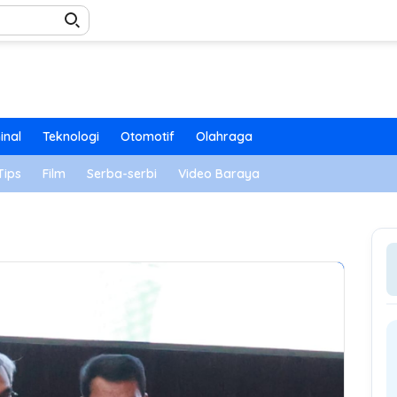
inal
Teknologi
Otomotif
Olahraga
Tips
Film
Serba-serbi
Video Baraya