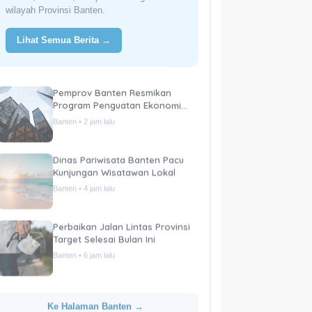
wilayah Provinsi Banten.
Lihat Semua Berita →
Pemprov Banten Resmikan
Program Penguatan Ekonomi
Daerah
Banten • 2 jam lalu
Dinas Pariwisata Banten Pacu
Kunjungan Wisatawan Lokal
Banten • 4 jam lalu
Perbaikan Jalan Lintas Provinsi
Target Selesai Bulan Ini
Banten • 6 jam lalu
Ke Halaman Banten →