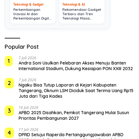
Teknologi & Gadget
Teknologi & AI
Perkembangan
Rekomendasi Gadget
Inovasi AI dan
Terbaru dan Tren
Perkembangan Digital
Teknologi Masa
Terkini
Depan
Popular Post
7 Juli 2026
1
Andra Soni Usulkan Pelebaran Akses Menuju Banten
International Stadium, Dukung Kesiapan PON XXIII 2032
7 Juli 2026
2
Ngaku Bisa Tutup Laporan di Kejari Kabupaten
Tangerang, Oknum LSM Diciduk Saat Terima Uang Rp15
Juta dari Tiga Kades
16 Juli 2026
3
APBD 2025 Disahkan, Pemkot Tangerang Mulai Susun
Prioritas Pembangunan 2027
17 Juli 2026
4
DPRD Setujui Raperda Pertanggungjawaban APBD