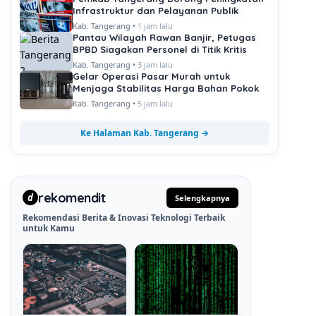
Infrastruktur dan Pelayanan Publik
Kab. Tangerang •
1 jam lalu
Pantau Wilayah Rawan Banjir, Petugas
BPBD Siagakan Personel di Titik Kritis
Kab. Tangerang •
3 jam lalu
Gelar Operasi Pasar Murah untuk
Menjaga Stabilitas Harga Bahan Pokok
Kab. Tangerang •
5 jam lalu
Ke Halaman Kab. Tangerang →
rekomendit
d
Selengkapnya
Rekomendasi Berita & Inovasi Teknologi Terbaik
untuk Kamu