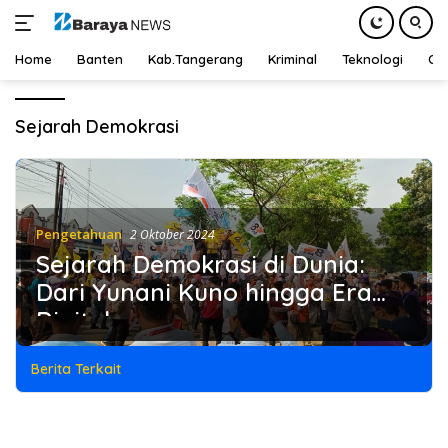
Home
Banten
Kab.Tangerang
Kriminal
Teknologi
Ot
Langsung
ke
Sejarah Demokrasi
konten
Pengetahuan
2 Oktober 2024
Sejarah Demokrasi di Dunia:
Dari Yunani Kuno hingga Era
Digital
Berita Terkait