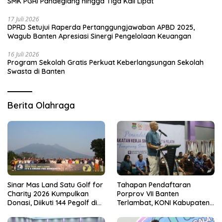
SMK PGRI Pandeglang hingga Tiga Kali Lipat
17 Juli 2026
DPRD Setujui Raperda Pertanggungjawaban APBD 2025,
Wagub Banten Apresiasi Sinergi Pengelolaan Keuangan
16 Juli 2026
Program Sekolah Gratis Perkuat Keberlangsungan Sekolah
Swasta di Banten
Berita Olahraga
Sinar Mas Land Satu Golf for
Tahapan Pendaftaran
Charity 2026 Kumpulkan
Porprov VII Banten
Donasi, Diikuti 144 Pegolf di
Terlambat, KONI Kabupaten
Bogor
Tangerang Pertanyakan
Kesiapan Panitia