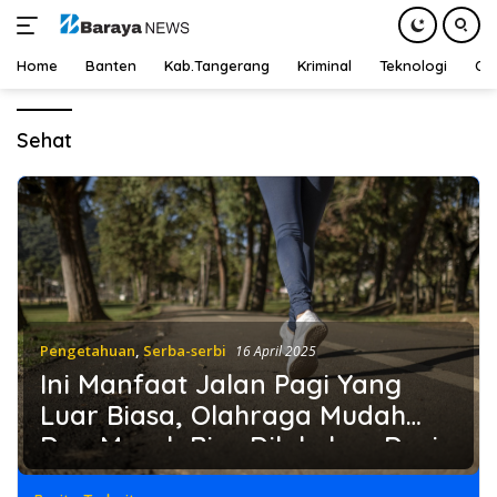
Home
Banten
Kab.Tangerang
Kriminal
Teknologi
Ot
Langsung
ke
Sehat
konten
Pengetahuan
,
Serba-serbi
16 April 2025
Ini Manfaat Jalan Pagi Yang
Luar Biasa, Olahraga Mudah
Dan Murah Bisa Dilakukan Dari
Rumah