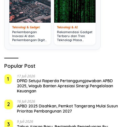
Teknologi & Gadget
Teknologi & AI
Perkembangan
Rekomendasi Gadget
Inovasi AI dan
Terbaru dan Tren
Perkembangan Digital
Teknologi Masa
Terkini
Depan
Popular Post
17 Juli 2026
1
DPRD Setujui Raperda Pertanggungjawaban APBD
2025, Wagub Banten Apresiasi Sinergi Pengelolaan
Keuangan
16 Juli 2026
2
APBD 2025 Disahkan, Pemkot Tangerang Mulai Susun
Prioritas Pembangunan 2027
9 Juli 2026
3
Tahun Ajaran Baru, Bertambah Pengeluaran Ibu