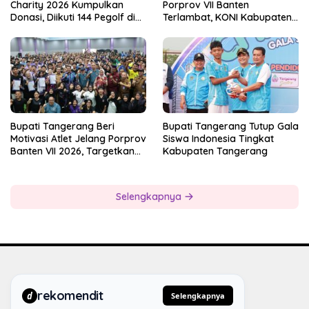
Charity 2026 Kumpulkan
Porprov VII Banten
Donasi, Diikuti 144 Pegolf di
Terlambat, KONI Kabupaten
Bogor
Tangerang Pertanyakan
Kesiapan Panitia
Bupati Tangerang Beri
Bupati Tangerang Tutup Gala
Motivasi Atlet Jelang Porprov
Siswa Indonesia Tingkat
Banten VII 2026, Targetkan
Kabupaten Tangerang
Juara Umum
Selengkapnya
rekomendit
d
Selengkapnya