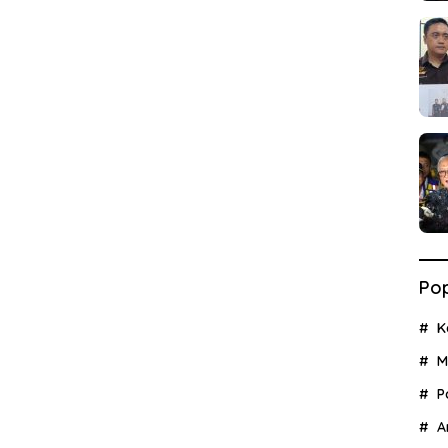
Pop
K
M
P
A