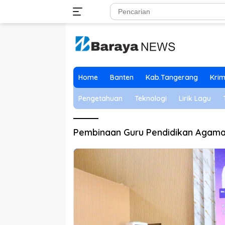
Langsung
ke
konten
Home
Banten
Kab.Tangerang
Krim
Pengetahuan
Teknologi
Lirik Lagu
Pembinaan Guru Pendidikan Agama 