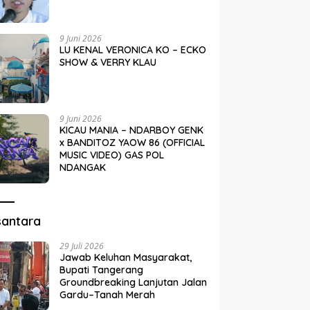
9 Juni 2026
LU KENAL VERONICA KO – ECKO
SHOW & VERRY KLAU
9 Juni 2026
KICAU MANIA – NDARBOY GENK
x BANDITOZ YAOW 86 (OFFICIAL
MUSIC VIDEO) GAS POL
NDANGAK
santara
29 Juli 2026
Jawab Keluhan Masyarakat,
Bupati Tangerang
Groundbreaking Lanjutan Jalan
Gardu–Tanah Merah