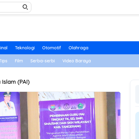
inal
Teknologi
Otomotif
Olahraga
Tips
Film
Serba-serbi
Video Baraya
Islam (PAI)