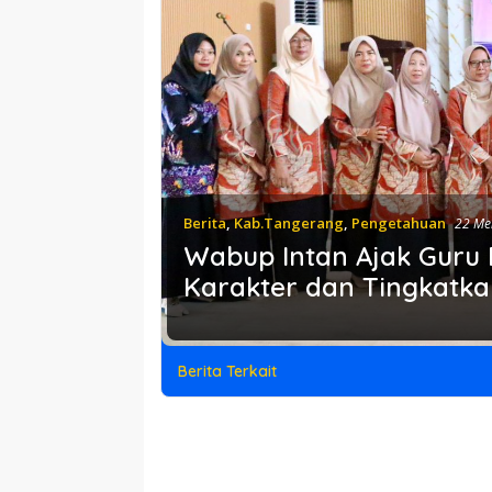
Berita
,
Kab.Tangerang
,
Pengetahuan
22 Me
Wabup Intan Ajak Guru 
Karakter dan Tingkatkan
Berita Terkait