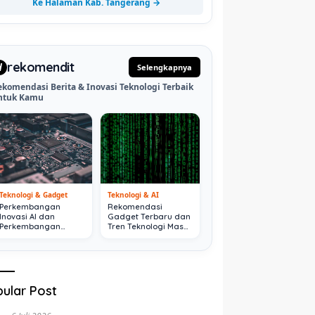
Ke Halaman Kab. Tangerang →
rekomendit
d
Selengkapnya
ekomendasi Berita & Inovasi Teknologi Terbaik
ntuk Kamu
Teknologi & Gadget
Teknologi & AI
Perkembangan
Rekomendasi
Inovasi AI dan
Gadget Terbaru dan
Perkembangan
Tren Teknologi Masa
Digital Terkini
Depan
ular Post