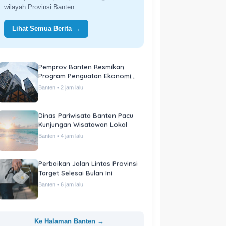
wilayah Provinsi Banten.
Lihat Semua Berita →
Pemprov Banten Resmikan
Program Penguatan Ekonomi
Daerah
Banten • 2 jam lalu
Dinas Pariwisata Banten Pacu
Kunjungan Wisatawan Lokal
Banten • 4 jam lalu
Perbaikan Jalan Lintas Provinsi
Target Selesai Bulan Ini
Banten • 6 jam lalu
Ke Halaman Banten →