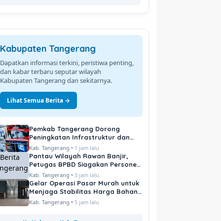
Kabupaten Tangerang
Dapatkan informasi terkini, peristiwa penting,
dan kabar terbaru seputar wilayah
Kabupaten Tangerang dan sekitarnya.
Lihat Semua Berita →
Pemkab Tangerang Dorong
Peningkatan Infrastruktur dan
Pelayanan Publik
Kab. Tangerang •
1 jam lalu
Pantau Wilayah Rawan Banjir,
Petugas BPBD Siagakan Personel
di Titik Kritis
Kab. Tangerang •
3 jam lalu
Gelar Operasi Pasar Murah untuk
Menjaga Stabilitas Harga Bahan
Pokok
Kab. Tangerang •
5 jam lalu